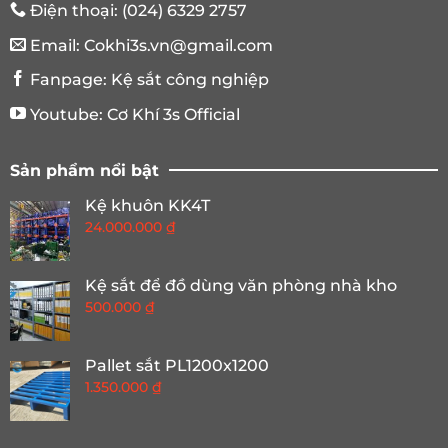
Điện thoại:
(024) 6329 2757
Email:
Cokhi3s.vn@gmail.com
Fanpage:
Kệ sắt công nghiệp
Youtube:
Cơ Khí 3s Official
Sản phẩm nổi bật
Kệ khuôn KK4T
24.000.000
₫
Kệ sắt để đồ dùng văn phòng nhà kho
500.000
₫
Pallet sắt PL1200x1200
1.350.000
₫