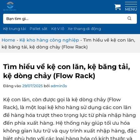
Bỏ
qua
Tìm
nội
kiếm:
dung
Kệ trung tải
Pallet sắt
Kệ V lỗ
Xe thang di động
Home
-
Kệ kho hàng công nghiệp
-
Tìm hiểu về kệ con lăn,
kệ băng tải, kệ dòng chảy (Flow Rack)
Tìm hiểu về kệ con lăn, kệ băng tải,
kệ dòng chảy (Flow Rack)
Đăng vào
29/07/2025
bởi
admin3s
Kệ con lăn, còn được gọi là kệ dòng chảy (Flow
Rack), là một loại kệ kho hàng sử dụng các con lăn
để hàng hóa trượt theo trọng lực từ phía nhập hàng
đến phía xuất hàng. Hệ thống này giúp tối ưu hóa
không gian lưu trữ và quy trình xuất n
hập hàng, đặc
biệt phù hợp với các loại hàng hóa có kích thước và