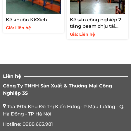
Kệ khuôn KKXich
Kệ sàn công nghiệp 2
tầng beam chịu tải
Giá: Liên hệ
1500kg/tầng
Giá: Liên hệ
Liên hệ
Công Ty TNHH Sản Xuất & Thương Mại Công
Nghiệp 3S
Tòa 19T4 Khu Đô Thị Kiến Hưng- P Mậu Lương - Q.
Hà Đông - TP Hà Nội
Hotline:
0988.663.981