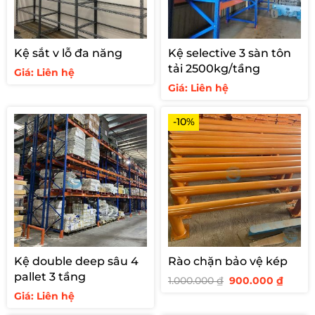
Kệ sắt v lỗ đa năng
Kệ selective 3 sàn tôn
tải 2500kg/tầng
Giá: Liên hệ
Giá: Liên hệ
-10%
Kệ double deep sâu 4
Rào chặn bảo vệ kép
pallet 3 tầng
Giá
Giá
1.000.000
₫
900.000
₫
gốc
hiện
Giá: Liên hệ
là:
tại
1.000.000 ₫.
là: