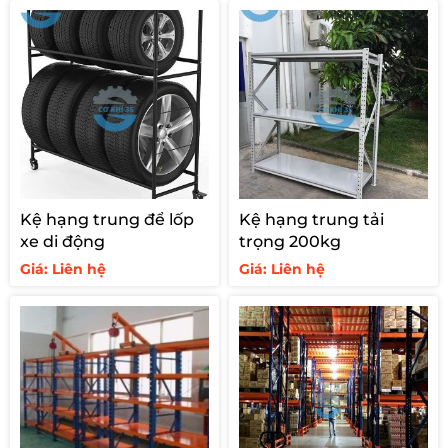
900.00
Kệ hạng trung để lốp
Kệ hạng trung tải
xe di động
trọng 200kg
Giá: Liên hệ
Giá: Liên hệ