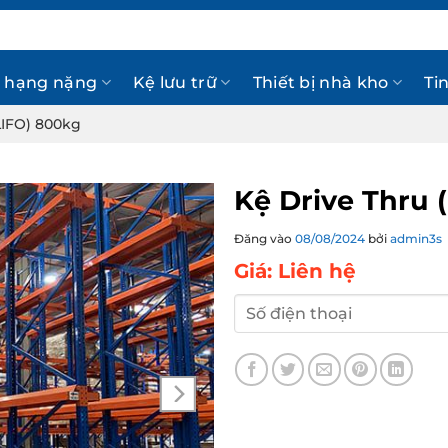
 hạng nặng
Kệ lưu trữ
Thiết bị nhà kho
Ti
LIFO) 800kg
Kệ Drive Thru 
Đăng vào
08/08/2024
bởi
admin3s
Giá: Liên hệ