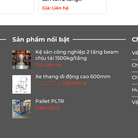
3000kg/tầng
Giá: Liên hệ
Sản phẩm nổi bật
C
Kệ sàn công nghiệp 2 tầng beam
Về
chịu tải 1500kg/tầng
Giá: Liên hệ
Ch
Xe thang di động cao 600mm
Ch
Giá
Giá
1.400.000
₫
1.050.000
₫
gốc
hiện
Hư
là:
tại
Pallet PLTR
Vậ
1.400.000 ₫.
là:
3.180.000
₫
1.050.000 ₫.