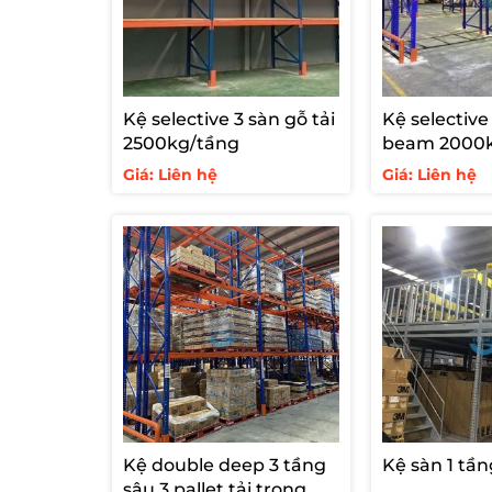
Kệ selective 3 sàn gỗ tải
Kệ selective
2500kg/tầng
beam 2000
Giá: Liên hệ
Giá: Liên hệ
Kệ double deep 3 tầng
Kệ sàn 1 tần
sâu 3 pallet tải trọng