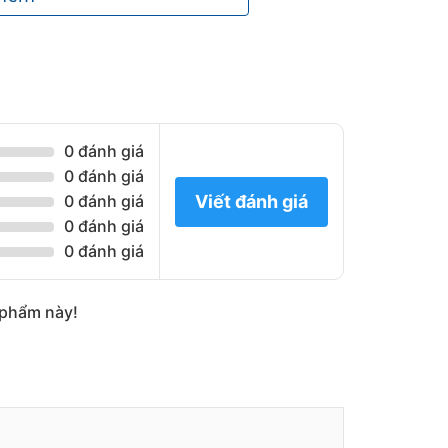
o của kệ Drive Thru
0 đánh giá
0 đánh giá
Viết đánh giá
0 đánh giá
lỗ
0 đánh giá
0 đánh giá
, FIFO
(có thể thay đổi màu sơn theo yêu cầu
n phẩm này!
tích nhỏ nhưng muốn sử dụng không gian
cking. Thiết bị chi phí thấp so với các công
lái xe qua kệ được thiết kế để lưu trữ một