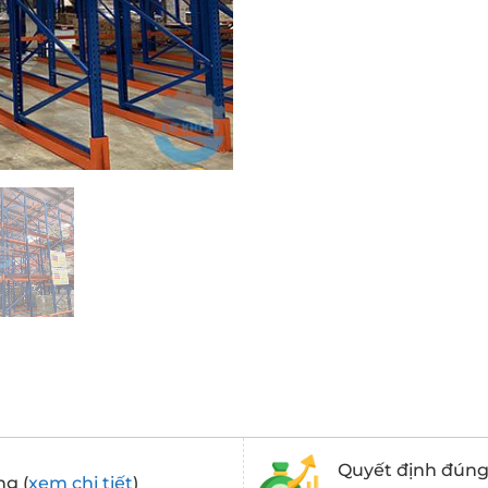
Quyết định đúng 
ng (
xem chi tiết
)