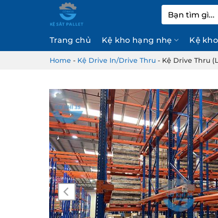
Bỏ
Tìm
qua
kiếm:
nội
Trang chủ
Kệ kho hạng nhẹ
Kệ kho
dung
Home
-
Kệ Drive In/Drive Thru
-
Kệ Drive Thru (