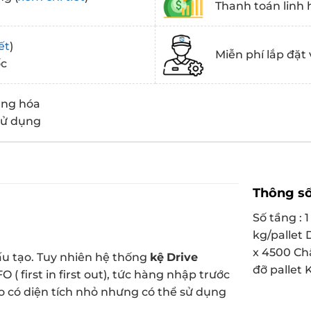
Thanh toán linh 
ết
)
Miễn phí lắp đặt 
ốc
àng hóa
 sử dụng
Thông số
Số tầng : 
kg/pallet 
x 4500 C
ấu tạo. Tuy nhiên hệ thống
kệ
Drive
đỡ pallet 
 ( first in first out), tức hàng nhập trước
o có diện tích nhỏ nhưng có thể sử dụng