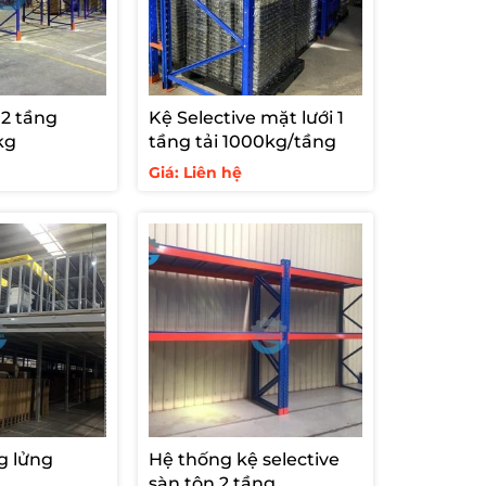
 2 tầng
Kệ Selective mặt lưới 1
kg
tầng tải 1000kg/tầng
Giá: Liên hệ
g lửng
Hệ thống kệ selective
sàn tôn 2 tầng