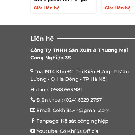
2000kg/tầng
Giá: Liên hệ
Giá: Liên hệ
Liên hệ
Công Ty TNHH Sản Xuất & Thương Mại
Công Nghiệp 3S
Tòa 19T4 Khu Đô Thị Kiến Hưng- P Mậu
Lương - Q. Hà Đông - TP Hà Nội
Hotline:
0988.663.981
Điện thoại:
(024) 6329 2757
Email:
Cokhi3s.vn@gmail.com
Fanpage:
Kệ sắt công nghiệp
Youtube:
Cơ Khí 3s Official