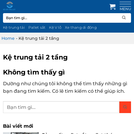
Bỏ
qua
Tìm
nội
kiếm:
dung
Kệ trung tải
Pallet sắt
Kệ V lỗ
Xe thang di động
Home
-
Kệ trung tải 2 tầng
Kệ trung tải 2 tầng
Không tìm thấy gì
Dường như chúng tôi không thể tìm thấy những gì
bạn đang tìm kiếm. Có lẽ tìm kiếm có thể giúp ích.
Bài viết mới