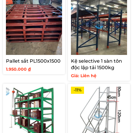
Pallet sắt PL1500x1500
Kệ selective 1 sàn tôn
độc lập tải 1500kg
1.950.000
₫
Giá: Liên hệ
-11%