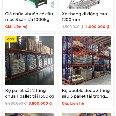
Giá chứa khuôn có cẩu
Xe thang di động cao
móc 3 sàn tải 1000kg
1200mm
Giá
Giá
Giá: Liên hệ
4.500.000
₫
4.000.000
₫
gốc
hiệ
là:
tại
4.500.000 ₫.
là:
-57%
4.0
Kệ pallet sắt 2 tầng
Kệ double deep 3 tầng
chứa 1 pallet tải 1300kg
sâu 3 pallet tải trọng
2000kg/tầng
Giá
Giá
8.800.000
₫
3.800.000
₫
Giá: Liên hệ
gốc
hiện
là:
tại
8.800.000 ₫.
là: