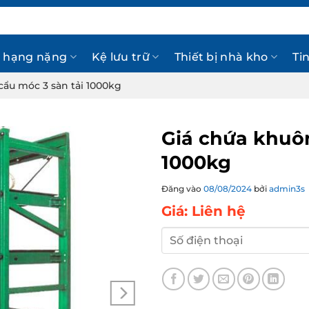
 hạng nặng
Kệ lưu trữ
Thiết bị nhà kho
Ti
cẩu móc 3 sàn tải 1000kg
Giá chứa khuôn
1000kg
Đăng vào
08/08/2024
bởi
admin3s
Giá: Liên hệ