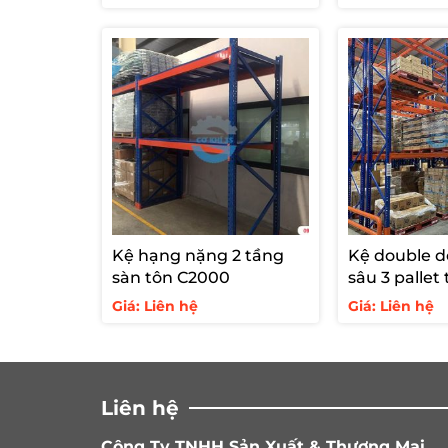
Kệ hạng nặng 2 tầng
Kệ double d
sàn tôn C2000
sâu 3 pallet t
2000kg/tần
Giá: Liên hệ
Giá: Liên hệ
Liên hệ
Công Ty TNHH Sản Xuất & Thương Mại