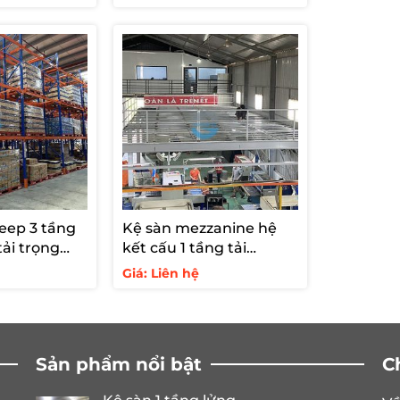
eep 3 tầng
Kệ sàn mezzanine hệ
ải trọng
kết cấu 1 tầng tải
g
250kg/m2
Giá: Liên hệ
Sản phẩm nổi bật
C