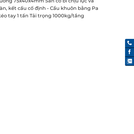
ướng 75x40x4mm Sàn có bi chịu lực và
oàn, kết cấu cố định - Cẩu khuôn bằng Pa
kéo tay 1 tấn Tải trọng 1000kg/tầng