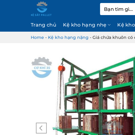
Bỏ
Tìm
qua
kiếm:
nội
Trang chủ
Kệ kho hạng nhẹ
Kệ kho
dung
Home
-
Kệ kho hạng nặng
-
Giá chứa khuôn có 