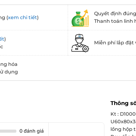
Quyết định đúng 
ng (
xem chi tiết
)
Thanh toán linh 
ết
)
Miễn phí lắp đặt 
ốc
àng hóa
 sử dụng
Thông số
Kt : D1000
U60x80x3m
lồng hộp 
0 đánh giá