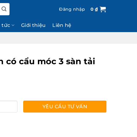
Đăng nhập
0
₫
n tức
Giới thiệu
Liên hệ
 có cẩu móc 3 sàn tải