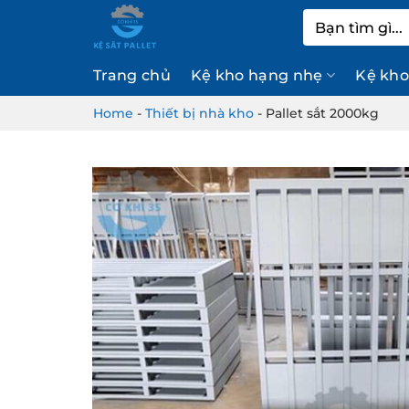
Bỏ
Tìm
qua
kiếm:
nội
Trang chủ
Kệ kho hạng nhẹ
Kệ kho
dung
Home
-
Thiết bị nhà kho
-
Pallet sắt 2000kg