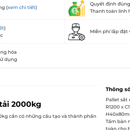
Quyết định đúng 
ng (
xem chi tiết
)
Thanh toán linh 
ết
)
Miễn phí lắp đặt 
ốc
àng hóa
 sử dụng
Thông số
Pallet sắt
 tải 2000kg
R1200 x C
H40x80mm
000kg cần có những cấu tạo và thành phần
Tấm bản m
toàn cho 