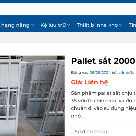
 hạng nặng
Kệ lưu trữ
Thiết bị nhà kho
Ti
Pallet sắt 200
Đăng vào
08/08/2024
bởi
admin3s
Giá: Liên hệ
Sản phẩm pallet sắt chịu 
3S với độ chính xác và độ 
chuẩn đi vào sử dụng hiệu
nhỏ.