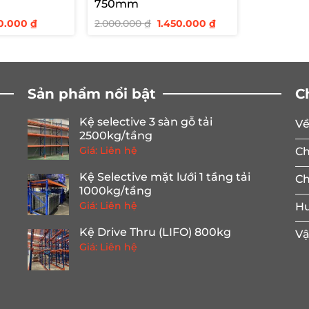
750mm
á
Giá
Giá
Giá
0.000
₫
2.000.000
₫
1.450.000
₫
c
hiện
gốc
hiện
tại
là:
tại
0.000 ₫.
là:
2.000.000 ₫.
là:
550.000 ₫.
1.450.000 ₫.
Sản phẩm nổi bật
C
Kệ selective 3 sàn gỗ tải
Về
2500kg/tầng
Giá: Liên hệ
Ch
Kệ Selective mặt lưới 1 tầng tải
Ch
1000kg/tầng
Giá: Liên hệ
Hư
Kệ Drive Thru (LIFO) 800kg
Vậ
Giá: Liên hệ