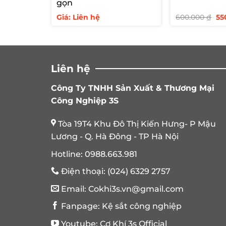
gọn
Gi
Giá: Liên hệ
600.000
₫
55
gố
là:
60
Liên hệ
Công Ty TNHH Sản Xuất & Thương Mại
Công Nghiệp 3S
Tòa 19T4 Khu Đô Thị Kiến Hưng- P Mậu
Lương - Q. Hà Đông - TP Hà Nội
Hotline:
0988.663.981
Điện thoại:
(024) 6329 2757
Email:
Cokhi3s.vn@gmail.com
Fanpage:
Kệ sắt công nghiệp
Youtube:
Cơ Khí 3s Official