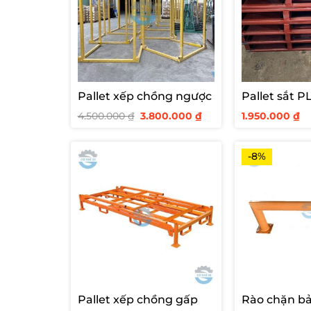
Pallet xếp chồng ngược
Pallet sắt 
Giá
Giá
4.500.000
₫
3.800.000
₫
1.950.000
₫
gốc
hiện
là:
tại
4.500.000 ₫.
là:
3.800.000 ₫.
-8%
Pallet xếp chồng gấp
Rào chặn bả