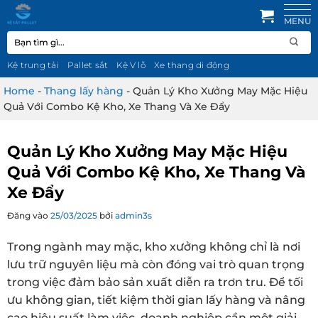
Bỏ
qua
Tìm
nội
kiếm:
dung
Kệ trung tải
Pallet sắt
Kệ V lỗ
Xe thang di động
Home
-
Thang lấy hàng
-
Quản Lý Kho Xưởng May Mặc Hiệu
Quả Với Combo Kệ Kho, Xe Thang Và Xe Đẩy
Quản Lý Kho Xưởng May Mặc Hiệu
Quả Với Combo Kệ Kho, Xe Thang Và
Xe Đẩy
Đăng vào
25/03/2025
bởi
admin3s
Trong ngành may mặc, kho xưởng không chỉ là nơi
lưu trữ nguyên liệu mà còn đóng vai trò quan trọng
trong việc đảm bảo sản xuất diễn ra trơn tru. Để tối
ưu không gian, tiết kiệm thời gian lấy hàng và nâng
cao hiệu suất làm việc, doanh nghiệp cần một giải