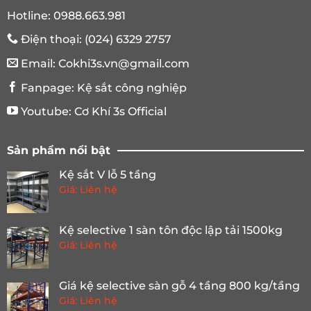
Hotline:
0988.663.981
Điện thoại:
(024) 6329 2757
Email:
Cokhi3s.vn@gmail.com
Fanpage:
Kệ sắt công nghiệp
Youtube:
Cơ Khí 3s Official
Sản phẩm nổi bật
Kệ sắt V lỗ 5 tầng
Giá: Liên hệ
Kệ selective 1 sàn tôn độc lập tải 1500kg
Giá: Liên hệ
Giá kệ selective sàn gỗ 4 tầng 800 kg/tầng
Giá: Liên hệ