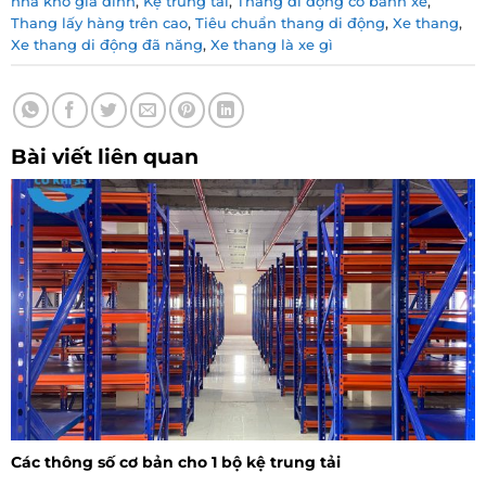
nhà kho gia đình
,
Kệ trung tải
,
Thang di động có bánh xe
,
Thang lấy hàng trên cao
,
Tiêu chuẩn thang di động
,
Xe thang
,
Xe thang di động đã năng
,
Xe thang là xe gì
Bài viết liên quan
Các thông số cơ bản cho 1 bộ kệ trung tải