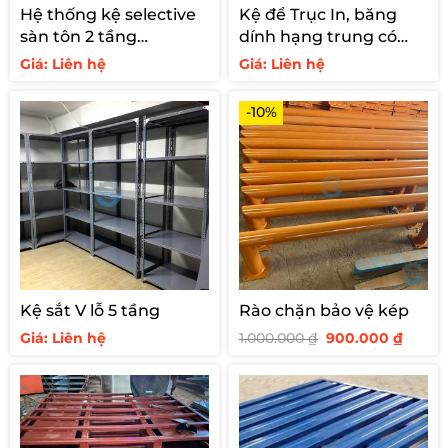
Hệ thống kệ selective
Kệ để Trục In, băng
sàn tôn 2 tầng
dính hạng trung có
3000kg/tầng
trục đỡ
Giá: Liên hệ
Giá: Liên hệ
-10%
Kệ sắt V lỗ 5 tầng
Rào chặn bảo vệ kép
Giá
Giá
Giá: Liên hệ
1.000.000
₫
900.000
₫
gốc
hiện
là:
tại
1.000.000 ₫.
là:
900.00