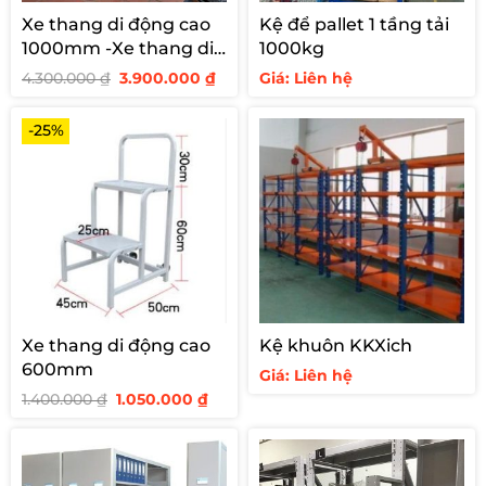
Xe thang di động cao
Kệ để pallet 1 tầng tải
1000mm -Xe thang di
1000kg
động cao 1 m
Giá
Giá
4.300.000
₫
3.900.000
₫
Giá: Liên hệ
gốc
hiện
là:
tại
4.300.000 ₫.
là:
-25%
3.900.000 ₫.
Xe thang di động cao
Kệ khuôn KKXich
600mm
Giá: Liên hệ
Giá
Giá
1.400.000
₫
1.050.000
₫
gốc
hiện
là:
tại
1.400.000 ₫.
là:
1.050.000 ₫.