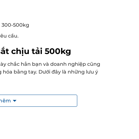
hẹ 300-500kg
êu cầu.
sắt chịu tải 500kg
kg này chắc hẳn bạn và doanh nghiệp cũng
 hóa bằng tay. Dưới đây là những lưu ý
 khả năng chịu tải tốt tuy nhiên tránh
thêm
đển kết cấu của pallet.
 của palet để tránh nguy hiểm trong quá
gói dưới dạng hộp hoặc bao tải để dễ