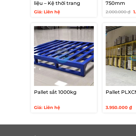
liệu – Kệ thời trang
750mm
G
Giá: Liên hệ
2.000.000
₫
1
g
là
2
Pallet sắt 1000kg
Pallet PLXC
Giá: Liên hệ
3.950.000
₫