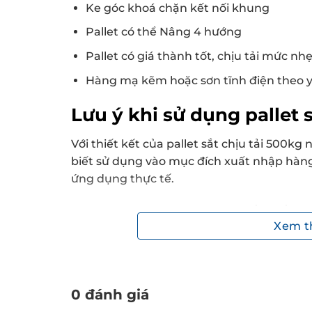
Ke góc khoá chặn kết nối khung
Pallet có thể Nâng 4 hướng
Pallet có giá thành tốt, chịu tải mức n
Hàng mạ kẽm hoặc sơn tĩnh điện theo y
Lưu ý khi sử dụng pallet 
Với thiết kết của pallet sắt chịu tải 500
biết sử dụng vào mục đích xuất nhập hàng
ứng dụng thực tế.
Với kết cấu thép hàn điểm chắc chắn cho
Xem 
thả rơi hay va chạm mạnh sẽ ảnh hưởng 
Để hàng hoá gọn gàng trong khuôn khổ
trình vận chuyển và lưu trữ.
0 đánh giá
Hàng hoá để trên pallet cần được đóng 
dàng bốc xếp.