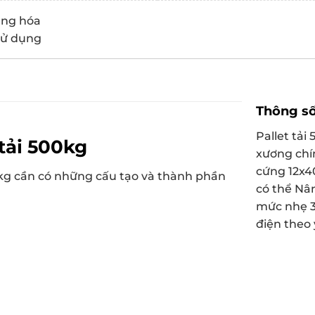
àng hóa
 sử dụng
Thông số
Pallet tả
 tải 500kg
xương ch
cứng 12x4
00kg cần có những cấu tạo và thành phần
có thể Nân
mức nhẹ 3
điện theo 