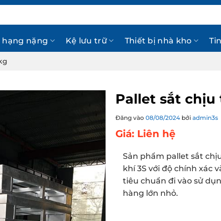
 hạng nặng
Kệ lưu trữ
Thiết bị nhà kho
Ti
0kg
Pallet sắt chịu
Đăng vào
08/08/2024
bởi
admin3s
Giá: Liên hệ
Sản phẩm pallet sắt chị
khí 3S với độ chính xác 
tiêu chuẩn đi vào sử dụ
hàng lớn nhỏ.