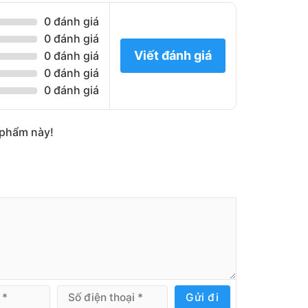
0 đánh giá
 hơn các loại pallet khác nhưng chú ý tránh
0 đánh giá
cao.
Viết đánh giá
0 đánh giá
 năm cần gia cố lại các mối hàn nếu có hiện
0 đánh giá
0 đánh giá
let sắt chịu tải 500kg hãy nhanh tay
kinh nghiệm tư vấn chi tiết bạn nhé.
n phẩm này!
Gửi đi