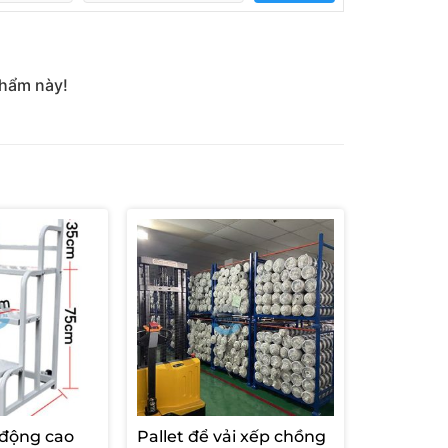
phẩm này!
 động cao
Pallet để vải xếp chồng