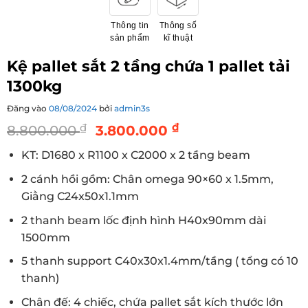
Thông tin
Thông số
sản phẩm
kĩ thuật
Kệ pallet sắt 2 tầng chứa 1 pallet tải
1300kg
Đăng vào
08/08/2024
bởi
admin3s
Giá
Giá
₫
₫
8.800.000
3.800.000
gốc
hiện
KT: D1680 x R1100 x C2000 x 2 tầng beam
là:
tại
8.800.000 ₫.
là:
2 cánh hồi gồm: Chân omega 90×60 x 1.5mm,
3.800.000 ₫.
Giằng C24x50x1.1mm
2 thanh beam lốc định hình H40x90mm dài
1500mm
5 thanh support C40x30x1.4mm/tầng ( tổng có 10
thanh)
Chân đế: 4 chiếc, chứa pallet sắt kích thước lớn