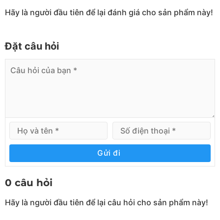
đỡ cả pallet lên xe, giá kệ hoặc container an toàn
Hãy là người đầu tiên để lại đánh giá cho sản phẩm này!
nhanh chóng.
Cấu tạo kệ để pallet 2 tầng chứa 1 pallet tải
Đặt câu hỏi
1300kg/tầng
Cấu tạo
kệ sắt pallet
2 tầng chứa 1 pallet gồm có
những gì? Kệ pallet gồm có các bộ phận được sản
xuất từ thép tấm cán nguội. Dưới đây là cấu tạo
cũng như số lượng vật tư cần thiết cho bộ kệ pallet 2
tầng độc lập
Gửi đi
0 câu hỏi
Hãy là người đầu tiên để lại câu hỏi cho sản phẩm này!