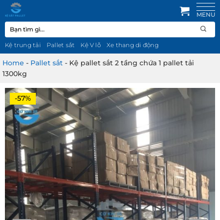
Bỏ
qua
Tìm
nội
kiếm:
dung
Kệ trung tải
Pallet sắt
Kệ V lỗ
Xe thang di động
Home
-
Pallet sắt
-
Kệ pallet sắt 2 tầng chứa 1 pallet tải
1300kg
-57%