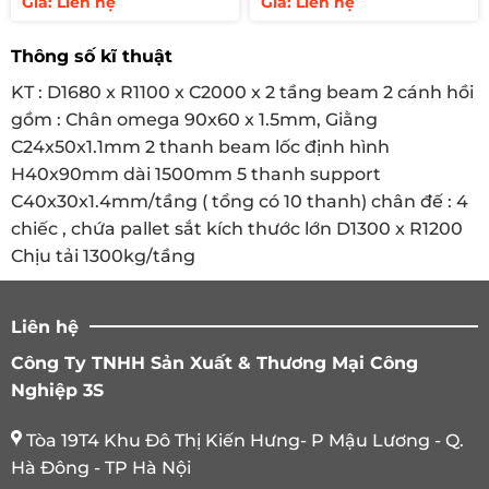
Với tải trọng
1300/tầng và chiều dài lọt lòng của kệ là
Giá: Liên hệ
Giá: Liên hệ
1680mmm nên phù hợp để được 1 pallet sắt, nhựa,
Thông số kĩ thuật
gỗ đã chứa hàng với chịu lực khoảng 1300kg cho
mỗi pallet.
KT : D1680 x R1100 x C2000 x 2 tầng beam 2 cánh hồi
gồm : Chân omega 90x60 x 1.5mm, Giằng
Lưu ý khi sử dụng: để các pallet hàng hoá ở dưới
C24x50x1.1mm 2 thanh beam lốc định hình
trước và tải trọng lớn hơn ở trên để đảm đảm ổn
H40x90mm dài 1500mm 5 thanh support
định hệ thống khi đặt hàng hoá lên trên cao. Xuất
C40x30x1.4mm/tầng ( tổng có 10 thanh) chân đế : 4
nhập hàng trực tiếp dễ dàng với xe nâng pallet.
chiếc , chứa pallet sắt kích thước lớn D1300 x R1200
Chịu tải 1300kg/tầng
Liên hệ
Công Ty TNHH Sản Xuất & Thương Mại Công
Nghiệp 3S
Tòa 19T4 Khu Đô Thị Kiến Hưng- P Mậu Lương - Q.
Hà Đông - TP Hà Nội