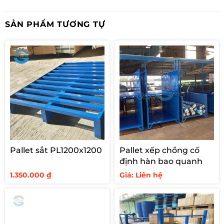
SẢN PHẨM TƯƠNG TỰ
Cấu tạo kệ để pallet 2 tầng chứa 1 pallet tải 1300kg/tầng
Chi tiết số lượng vật tư kệ pallet 2 tầng độc lập
Pallet sắt PL1200x1200
Pallet xếp chồng cố
định hàn bao quanh
KT : D1680 x R1100 x C2000 x 2 tầng beam
1.350.000
₫
Giá: Liên hệ
2 cánh hồi gồm : Chân omega 90×60 x 1.5mm,
Giằng C24x50x1.1mm
2 thanh beam lốc định hình H40x90mm dài