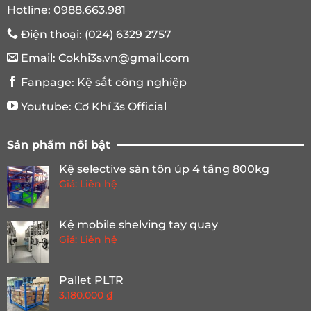
Hotline:
0988.663.981
Điện thoại:
(024) 6329 2757
Email:
Cokhi3s.vn@gmail.com
Fanpage:
Kệ sắt công nghiệp
Youtube:
Cơ Khí 3s Official
Sản phẩm nổi bật
Kệ selective sàn tôn úp 4 tầng 800kg
Giá: Liên hệ
Kệ mobile shelving tay quay
Giá: Liên hệ
Ứng dụng khi vận hành kệ pallet 2 tầng chứa 1 pallet
Pallet PLTR
3.180.000
₫
Tiện lợi khi để hàng hoá công nghiệp theo tải