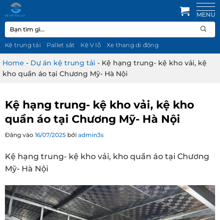
Bỏ
qua
Tìm
nội
kiếm:
dung
Kệ trung tải
Pallet sắt
Kệ V lỗ
Xe thang di động
Home
-
Dự án kệ trung tải
-
Kệ hạng trung- kệ kho vải, kệ
kho quần áo tại Chương Mỹ- Hà Nội
Kệ hạng trung- kệ kho vải, kệ kho
quần áo tại Chương Mỹ- Hà Nội
Đăng vào
16/07/2025
bởi
admin3s
Kệ hạng trung- kệ kho vải, kho quần áo tại Chương
Mỹ- Hà Nội