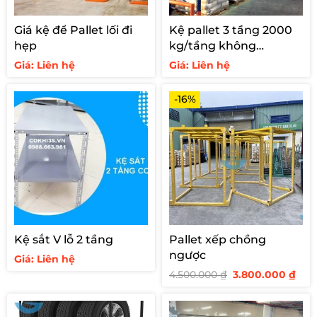
Giá kệ để Pallet lối đi
Kệ pallet 3 tầng 2000
hẹp
kg/tầng không
support
Giá: Liên hệ
Giá: Liên hệ
-16%
Kệ sắt V lỗ 2 tầng
Pallet xếp chồng
ngược
Giá: Liên hệ
Giá
Giá
4.500.000
₫
3.800.000
₫
gốc
hiệ
là:
tại
4.500.000 ₫.
là:
3.80