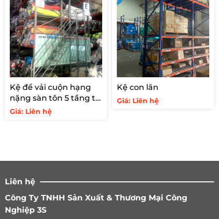
Kệ để vải cuộn hạng
Kệ con lăn
nặng sàn tôn 5 tầng tải
Giá: Liên hệ
1300kg
Giá: Liên hệ
Liên hệ
Công Ty TNHH Sản Xuất & Thương Mại Công
Nghiệp 3S