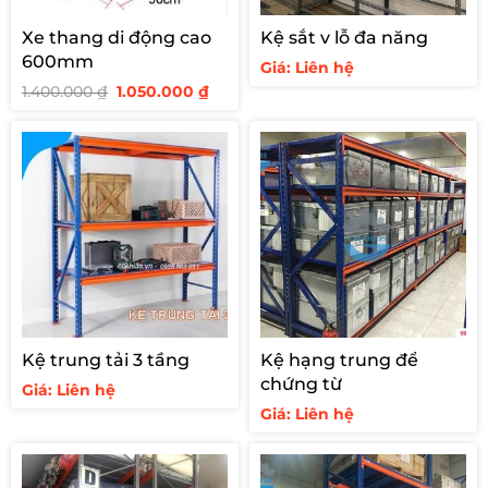
Xe thang di động cao
Kệ sắt v lỗ đa năng
600mm
Giá: Liên hệ
Giá
Giá
1.400.000
₫
1.050.000
₫
gốc
hiện
là:
tại
1.400.000 ₫.
là:
1.050.000 ₫.
Kệ trung tải 3 tầng
Kệ hạng trung để
chứng từ
Giá: Liên hệ
Giá: Liên hệ