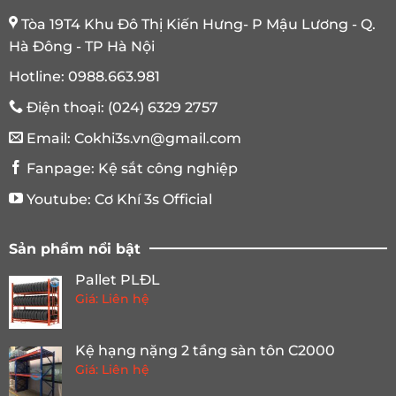
Tòa 19T4 Khu Đô Thị Kiến Hưng- P Mậu Lương - Q.
Hà Đông - TP Hà Nội
Hotline:
0988.663.981
Điện thoại:
(024) 6329 2757
Email:
Cokhi3s.vn@gmail.com
Fanpage:
Kệ sắt công nghiệp
Youtube:
Cơ Khí 3s Official
Sản phẩm nổi bật
Pallet PLĐL
Giá: Liên hệ
Kệ hạng nặng 2 tầng sàn tôn C2000
Giá: Liên hệ