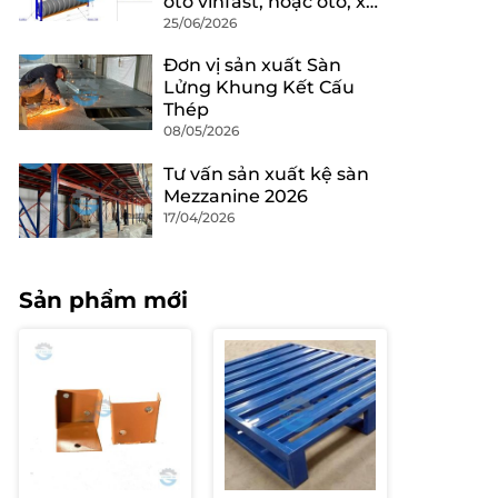
oto vinfast, hoặc oto, xe
máy .
25/06/2026
Đơn vị sản xuất Sàn
Lửng Khung Kết Cấu
Thép
08/05/2026
Tư vấn sản xuất kệ sàn
Mezzanine 2026
17/04/2026
Sản phẩm mới