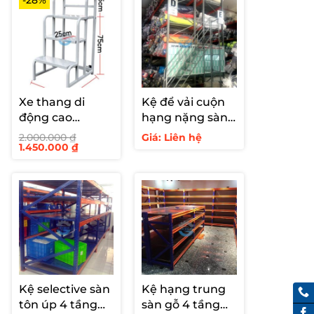
-28%
Xe thang di
Kệ để vải cuộn
động cao
hạng nặng sàn
750mm
tôn 5 tầng tải
2.000.000
₫
Giá: Liên hệ
Giá
Giá
1.450.000
₫
1300kg
gốc
hiện
là:
tại
2.000.000 ₫.
là:
1.450.000 ₫.
Kệ selective sàn
Kệ hạng trung
tôn úp 4 tầng
sàn gỗ 4 tầng