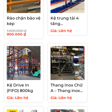
Rào chặn bảo vệ
Kệ trung tải 4
kép
tầng
250kg/tầng
1.000.000
₫
Giá: Liên hệ
Giá
Giá
900.000
₫
gốc
hiện
là:
tại
1.000.000 ₫.
là:
900.000 ₫.
Kệ Drive In
Thang Inox Chữ
(FIFO) 800kg
A – Thang inox
hàn cố định cho
Giá: Liên hệ
Giá: Liên hệ
siêu thị