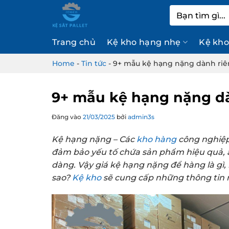
Bỏ
Tìm
qua
kiếm:
nội
Trang chủ
Kệ kho hạng nhẹ
Kệ kho
dung
Home
-
Tin tức
-
9+ mẫu kệ hạng nặng dành ri
9+ mẫu kệ hạng nặng d
Đăng vào
21/03/2025
bởi
admin3s
Kệ hạng nặng – Các
kho hàng
công nghiệp 
đảm bảo yếu tố chứa sản phẩm hiệu quả, a
dàng.
Vậy giá kệ hạng nặng để hàng là gì,
sao?
Kệ kho
sẽ cung cấp những thông tin n