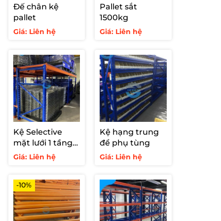
Đế chân kệ
Pallet sắt
pallet
1500kg
Giá: Liên hệ
Giá: Liên hệ
Kệ Selective
Kệ hạng trung
mặt lưới 1 tầng
để phụ tùng
tải 1000kg/tầng
Giá: Liên hệ
Giá: Liên hệ
-10%