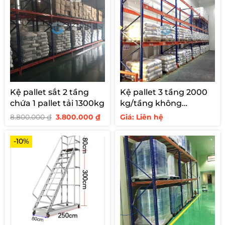
Kệ pallet sắt 2 tầng
Kệ pallet 3 tầng 2000
chứa 1 pallet tải 1300kg
kg/tầng không
support
Giá
Giá
8.800.000
₫
3.800.000
₫
Giá: Liên hệ
gốc
hiện
là:
tại
8.800.000 ₫.
là:
-10%
3.800.000 ₫.