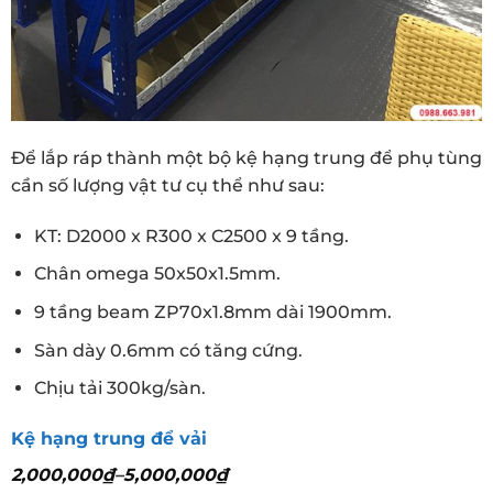
Để lắp ráp thành một bộ kệ hạng trung để phụ tùng
cần số lượng vật tư cụ thể như sau:
KT: D200
0 x R300 x C2500 x 9 tầng.
Chân omega 50x50x1.5mm.
9 tầng beam ZP70x1.8mm dài 1900mm.
Sàn dày 0.6mm có tăng cứng.
Chịu tải 300kg/sàn.
Kệ hạng trung để vải
2,000,000
₫
–
5,000,000
₫