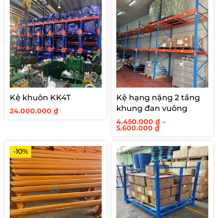
Kệ khuôn KK4T
Kệ hạng nặng 2 tầng
khung đan vuông
24.000.000
₫
4.450.000
₫
–
Khoảng
5.600.000
₫
giá:
từ
4.450.000 ₫
-10%
đến
5.600.000 ₫