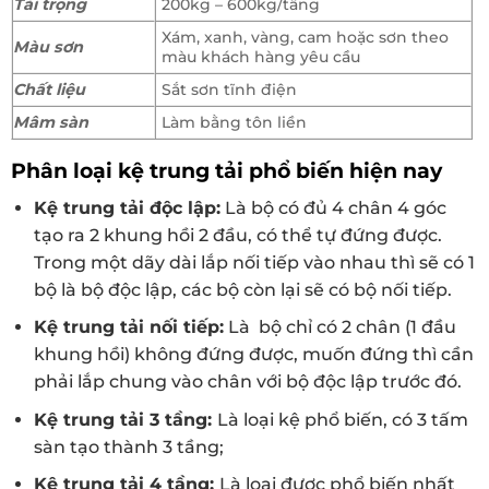
Tải trọng
200kg – 600kg/tầng
Xám, xanh, vàng, cam hoặc sơn theo
Màu sơn
màu khách hàng yêu cầu
Chất liệu
Sắt sơn tĩnh điện
Mâm sàn
Làm bằng tôn liền
Phân loại kệ trung tải phổ biến hiện nay
Kệ trung tải độc lập:
Là bộ có đủ 4 chân 4 góc
tạo ra 2 khung hồi 2 đầu, có thể tự đứng được.
Trong một dãy dài lắp nối tiếp vào nhau thì sẽ có 1
bộ là bộ độc lập, các bộ còn lại sẽ có bộ nối tiếp.
Kệ trung tải nối tiếp:
Là bộ chỉ có 2 chân (1 đầu
khung hồi) không đứng được, muốn đứng thì cần
phải lắp chung vào chân với bộ độc lập trước đó.
Kệ trung tải 3 tầng:
Là loại kệ phổ biến, có 3 tấm
sàn tạo thành 3 tầng;
Kệ trung tải 4 tầng:
Là loại được phổ biến nhất