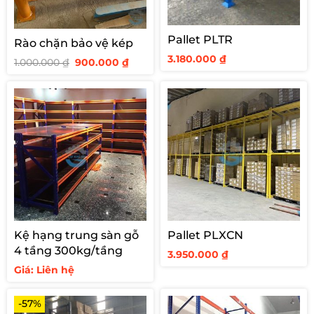
Pallet PLTR
Rào chặn bảo vệ kép
3.180.000
₫
Giá
Giá
1.000.000
₫
900.000
₫
gốc
hiện
là:
tại
1.000.000 ₫.
là:
900.000 ₫.
Kệ hạng trung sàn gỗ
Pallet PLXCN
4 tầng 300kg/tầng
3.950.000
₫
Giá: Liên hệ
-57%