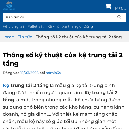
Bỏ
qua
Tìm
nội
kiếm:
dung
Kệ trung tải
Pallet sắt
Kệ V lỗ
Xe thang di động
Home
-
Tin tức
-
Thông số kỹ thuật của kệ trung tải 2 tầng
Thông số kỹ thuật của kệ trung tải 2
tầng
Đăng vào
12/03/2025
bởi
admin3s
Kệ
trung tải 2 tầng
là mẫu giá kệ tải trung bình
đang được nhiều người quan tâm.
Kệ trung tải 2
tầng
là một trong những mẫu kệ chứa hàng được
sử dụng phổ biến trong các kho hàng, cử hàng kinh
doanh, hộ gia đình,… Với thiết kế mâm tầng chắc
chắn, mẫu kệ này sẽ giúp tối ưu không gian một
cách dễ dàng, tiết kiệm chi phí đầu tư mà vẫn đảm