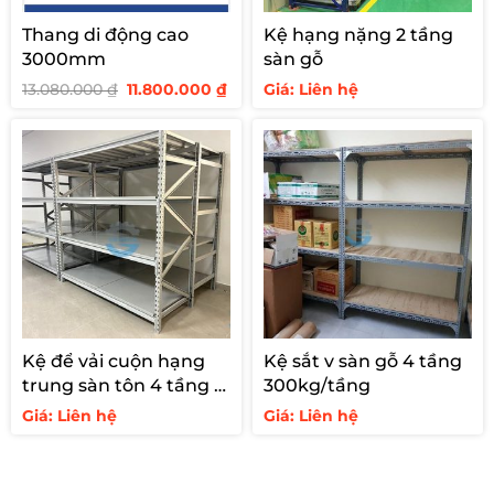
Thang di động cao
Kệ hạng nặng 2 tầng
3000mm
sàn gỗ
Giá
Giá
13.080.000
₫
11.800.000
₫
Giá: Liên hệ
gốc
hiện
là:
tại
13.080.000 ₫.
là:
11.800.000 ₫.
Kệ để vải cuộn hạng
Kệ sắt v sàn gỗ 4 tầng
trung sàn tôn 4 tầng –
300kg/tầng
tải 700kg
Giá: Liên hệ
Giá: Liên hệ