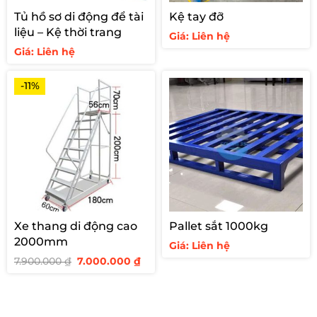
Tủ hồ sơ di động để tài
Kệ tay đỡ
liệu – Kệ thời trang
Giá: Liên hệ
Giá: Liên hệ
-11%
Xe thang di động cao
Pallet sắt 1000kg
2000mm
Giá: Liên hệ
Giá
Giá
7.900.000
₫
7.000.000
₫
gốc
hiện
là:
tại
7.900.000 ₫.
là:
7.000.000 ₫.