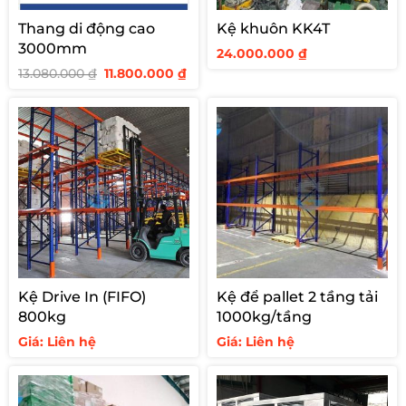
Thang di động cao
Kệ khuôn KK4T
3000mm
24.000.000
₫
Giá
Giá
13.080.000
₫
11.800.000
₫
gốc
hiện
là:
tại
13.080.000 ₫.
là:
11.800.000 ₫.
Kệ Drive In (FIFO)
Kệ để pallet 2 tầng tải
800kg
1000kg/tầng
Giá: Liên hệ
Giá: Liên hệ