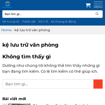
Bỏ
qua
Tìm
nội
kiếm:
dung
Kệ trung tải
Pallet sắt
Kệ V lỗ
Xe thang di động
Home
-
kệ lưu trữ văn phòng
kệ lưu trữ văn phòng
Không tìm thấy gì
Dường như chúng tôi không thể tìm thấy những gì
bạn đang tìm kiếm. Có lẽ tìm kiếm có thể giúp ích.
Bài viết mới