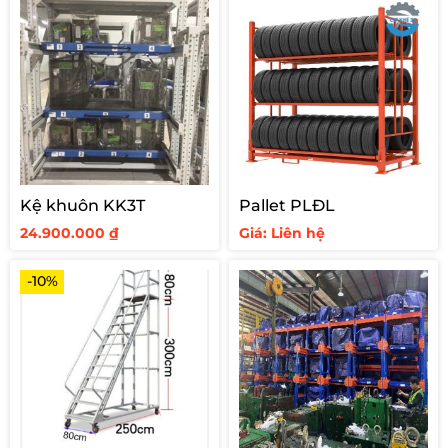
Kệ khuôn KK3T
Pallet PLĐL
24.900.000
₫
Giá: Liên hệ
-10%