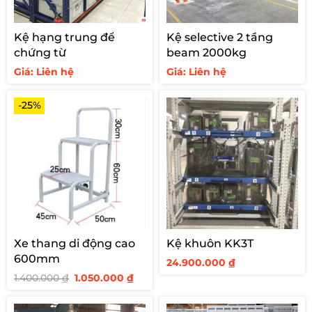
Kệ hạng trung để
Kệ selective 2 tầng
chứng từ
beam 2000kg
Giá: Liên hệ
Giá: Liên hệ
-25%
Xe thang di động cao
Kệ khuôn KK3T
600mm
24.900.000
₫
Giá
Giá
1.400.000
₫
1.050.000
₫
gốc
hiện
là:
tại
1.400.000 ₫.
là: