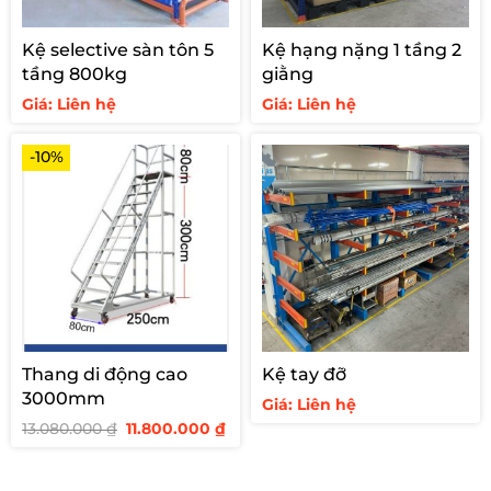
Kệ selective sàn tôn 5
Kệ hạng nặng 1 tầng 2
tầng 800kg
giằng
Giá: Liên hệ
Giá: Liên hệ
-10%
Thang di động cao
Kệ tay đỡ
3000mm
Giá: Liên hệ
Giá
Giá
13.080.000
₫
11.800.000
₫
gốc
hiện
là:
tại
13.080.000 ₫.
là:
11.800.000 ₫.