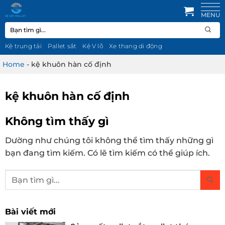
Bỏ
qua
Tìm
nội
kiếm:
dung
Kệ trung tải
Pallet sắt
Kệ V lỗ
Xe thang di động
Home
-
kệ khuôn hàn cố định
kệ khuôn hàn cố định
Không tìm thấy gì
Dường như chúng tôi không thể tìm thấy những gì
bạn đang tìm kiếm. Có lẽ tìm kiếm có thể giúp ích.
Bài viết mới