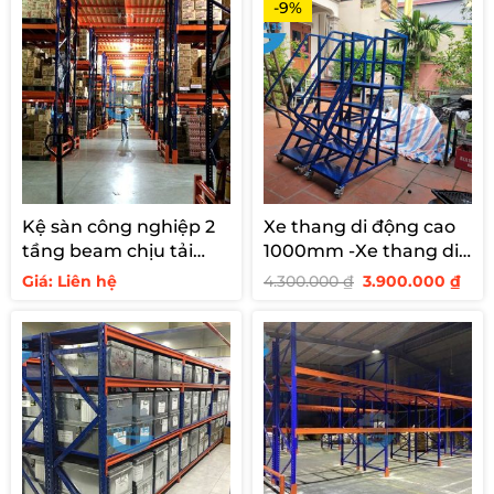
-9%
Kệ sàn công nghiệp 2
Xe thang di động cao
tầng beam chịu tải
1000mm -Xe thang di
1500kg/tầng
động cao 1 m
Giá
Giá
Giá: Liên hệ
4.300.000
₫
3.900.000
₫
gốc
hiệ
là:
tại
4.300.000 ₫.
là:
3.90