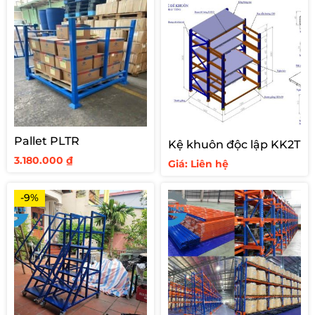
Pallet PLTR
Kệ khuôn độc lập KK2T
3.180.000
₫
Giá: Liên hệ
-9%