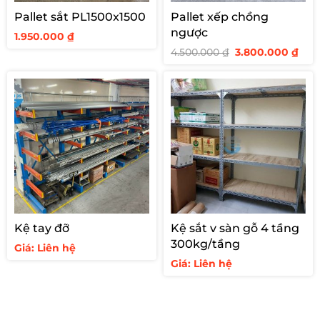
Pallet sắt PL1500x1500
Pallet xếp chồng
ngược
1.950.000
₫
Giá
Giá
4.500.000
₫
3.800.000
₫
gốc
hiệ
là:
tại
4.500.000 ₫.
là:
3.80
Kệ tay đỡ
Kệ sắt v sàn gỗ 4 tầng
300kg/tầng
Giá: Liên hệ
Giá: Liên hệ