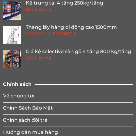
Kệ trung tải 4 tầng 250kg/tầng
Giá: Liên hệ
Thang lấy hàng di động cao 1500mm
Giá
Giá
5.700.000
₫
5.100.000
₫
gốc
hiện
là:
tại
Giá kệ selective sàn gỗ 4 tầng 800 kg/tầng
5.700.000 ₫.
là:
Giá: Liên hệ
5.100.000 ₫.
Chính sách
Về chúng tôi
Chính Sách Bảo Mật
Chính sách đổi trả
Hướng dẫn mua hàng