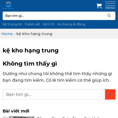
Bỏ
qua
Tìm
nội
kiếm:
dung
Kệ trung tải
Pallet sắt
Kệ V lỗ
Xe thang di động
Home
-
kệ kho hạng trung
kệ kho hạng trung
Không tìm thấy gì
Dường như chúng tôi không thể tìm thấy những gì
bạn đang tìm kiếm. Có lẽ tìm kiếm có thể giúp ích.
Bài viết mới