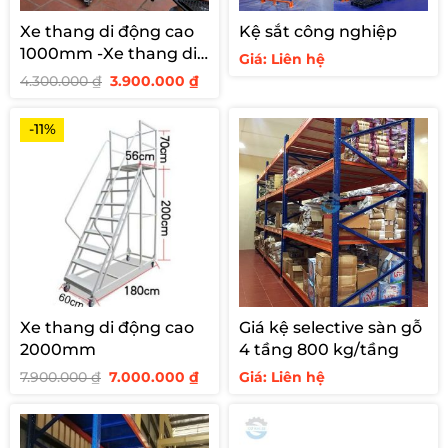
Xe thang di động cao
Kệ sắt công nghiệp
1000mm -Xe thang di
Giá: Liên hệ
động cao 1 m
Giá
Giá
4.300.000
₫
3.900.000
₫
gốc
hiện
là:
tại
4.300.000 ₫.
là:
-11%
3.900.000 ₫.
Xe thang di động cao
Giá kệ selective sàn gỗ
2000mm
4 tầng 800 kg/tầng
Giá
Giá
7.900.000
₫
7.000.000
₫
Giá: Liên hệ
gốc
hiện
là:
tại
7.900.000 ₫.
là:
7.000.000 ₫.