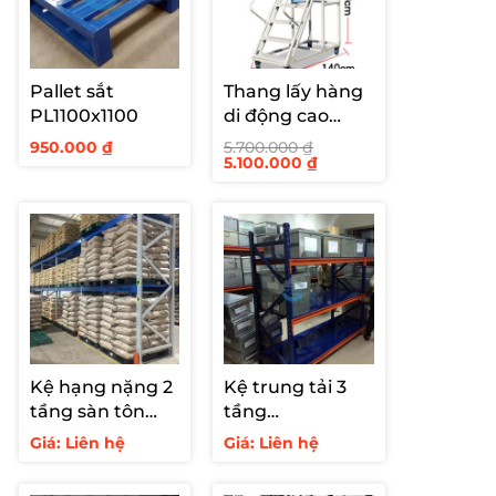
Pallet sắt
Thang lấy hàng
PL1100x1100
di động cao
1500mm
950.000
₫
5.700.000
₫
Giá
Giá
5.100.000
₫
gốc
hiện
là:
tại
5.700.000 ₫.
là:
5.100.000 ₫.
Kệ hạng nặng 2
Kệ trung tải 3
tầng sàn tôn
tầng
C4000
300kg/tầng – để
Giá: Liên hệ
Giá: Liên hệ
chứng từ