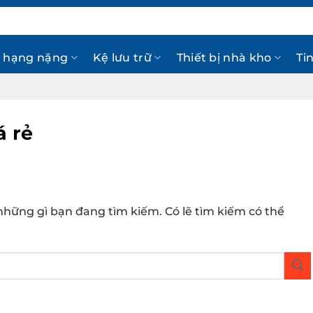
 hạng nặng
Kệ lưu trữ
Thiết bị nhà kho
Ti
á rẻ
hững gì bạn đang tìm kiếm. Có lẽ tìm kiếm có thể