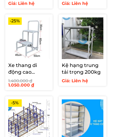
1000kg
Giá: Liên hệ
Giá: Liên hệ
-25%
Xe thang di
Kệ hạng trung
động cao
tải trọng 200kg
600mm
1.400.000
₫
Giá: Liên hệ
Giá
Giá
1.050.000
₫
gốc
hiện
là:
tại
1.400.000 ₫.
là:
1.050.000 ₫.
-5%