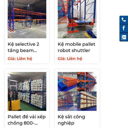
Kệ selective 2
Kệ mobile pallet
tầng beam
robot shuttler
2000kg
Giá: Liên hệ
Giá: Liên hệ
Pallet để vải xếp
Kệ sắt công
chồng 800-
nghiệp