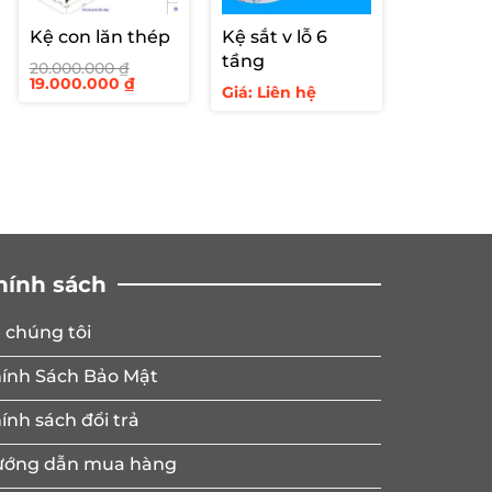
Kệ con lăn thép
Kệ sắt v lỗ 6
tầng
20.000.000
₫
Giá
Giá
19.000.000
₫
Giá: Liên hệ
gốc
hiện
là:
tại
20.000.000 ₫.
là:
19.000.000 ₫.
hính sách
 chúng tôi
ính Sách Bảo Mật
ính sách đổi trả
ớng dẫn mua hàng