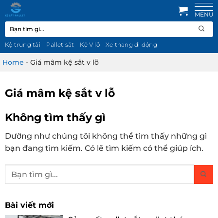
Bỏ
qua
Tìm
nội
kiếm:
dung
Kệ trung tải
Pallet sắt
Kệ V lỗ
Xe thang di động
Home
-
Giá mâm kệ sắt v lỗ
Giá mâm kệ sắt v lỗ
Không tìm thấy gì
Dường như chúng tôi không thể tìm thấy những gì
bạn đang tìm kiếm. Có lẽ tìm kiếm có thể giúp ích.
Bài viết mới