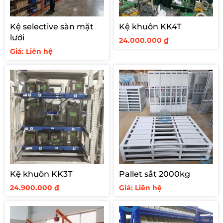
Kệ selective sàn mặt
Kệ khuôn KK4T
lưới
24.000.000
₫
Giá: Liên hệ
Kệ khuôn KK3T
Pallet sắt 2000kg
24.900.000
₫
Giá: Liên hệ