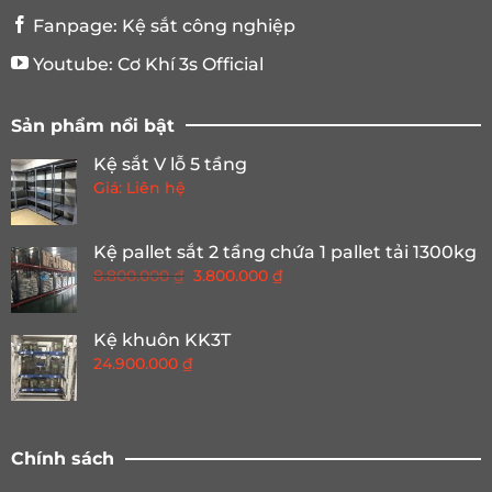
Fanpage:
Kệ sắt công nghiệp
Youtube:
Cơ Khí 3s Official
Sản phẩm nổi bật
Kệ sắt V lỗ 5 tầng
Giá: Liên hệ
Kệ pallet sắt 2 tầng chứa 1 pallet tải 1300kg
Giá
Giá
8.800.000
₫
3.800.000
₫
gốc
hiện
là:
tại
Kệ khuôn KK3T
8.800.000 ₫.
là:
24.900.000
₫
3.800.000 ₫.
Chính sách