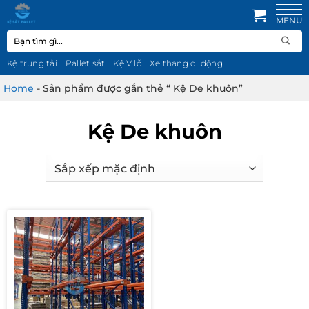
Bỏ
qua
Tìm
nội
kiếm:
dung
Kệ trung tải
Pallet sắt
Kệ V lỗ
Xe thang di động
Home
-
Sản phẩm được gắn thẻ “ Kệ De khuôn”
Kệ De khuôn