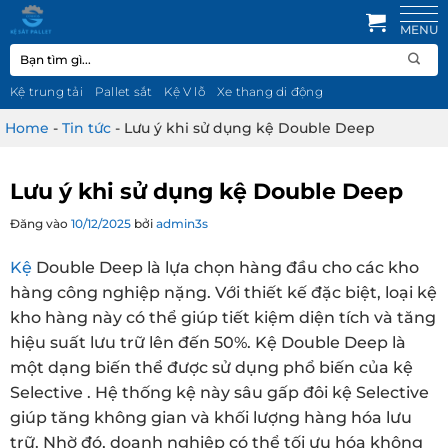
Bỏ
qua
Tìm
nội
kiếm:
dung
Kệ trung tải
Pallet sắt
Kệ V lỗ
Xe thang di động
Home
-
Tin tức
-
Lưu ý khi sử dụng kệ Double Deep
Lưu ý khi sử dụng kệ Double Deep
Đăng vào
10/12/2025
bởi
admin3s
Kệ
Double Deep là lựa chọn hàng đầu cho các kho
hàng công nghiệp nặng. Với thiết kế đặc biệt, loại kệ
kho hàng này có thể giúp tiết kiệm diện tích và tăng
hiệu suất lưu trữ lên đến 50%. Kệ Double Deep là
một dạng biến thể được sử dụng phổ biến của kệ
Selective . Hệ thống kệ này sâu gấp đôi kệ Selective
giúp tăng không gian và khối lượng hàng hóa lưu
trữ. Nhờ đó, doanh nghiệp có thể tối ưu hóa không