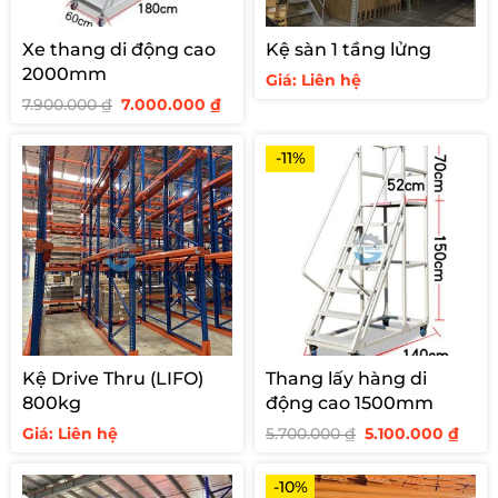
Xe thang di động cao
Kệ sàn 1 tầng lửng
2000mm
Giá: Liên hệ
Giá
Giá
7.900.000
₫
7.000.000
₫
gốc
hiện
là:
tại
7.900.000 ₫.
là:
-11%
7.000.000 ₫.
Kệ Drive Thru (LIFO)
Thang lấy hàng di
800kg
động cao 1500mm
Giá
Giá
Giá: Liên hệ
5.700.000
₫
5.100.000
₫
gốc
hiện
là:
tại
5.700.000 ₫.
là:
-10%
5.100