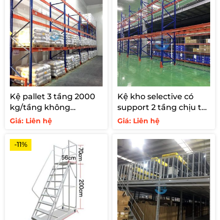
3.800.000 ₫.
Kệ pallet 3 tầng 2000
Kệ kho selective có
kg/tầng không
support 2 tầng chịu tải
support
1200kg
Giá: Liên hệ
Giá: Liên hệ
-11%