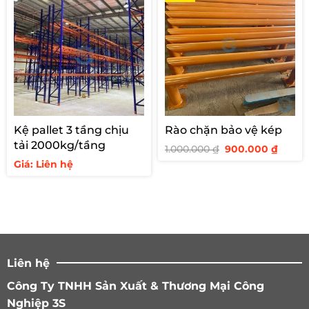
Kệ pallet 3 tầng chịu
Rào chặn bảo vệ kép
tải 2000kg/tầng
Giá
Giá
1.000.000
₫
900.000
₫
gốc
hiện
Giá: Liên hệ
là:
tại
1.000.000 ₫.
là:
900.00
Liên hệ
Công Ty TNHH Sản Xuất & Thương Mại Công
Nghiệp 3S