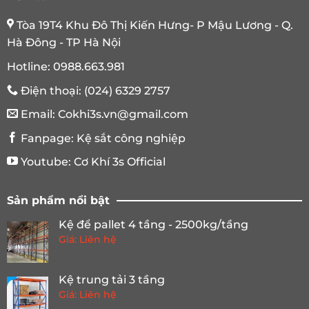
Tòa 19T4 Khu Đô Thị Kiến Hưng- P Mậu Lương - Q.
Hà Đông - TP Hà Nội
Hotline:
0988.663.981
Điện thoại:
(024) 6329 2757
Email:
Cokhi3s.vn@gmail.com
Fanpage:
Kệ sắt công nghiệp
Youtube:
Cơ Khí 3s Official
Sản phẩm nổi bật
Kệ để pallet 4 tầng - 2500kg/tầng
Giá: Liên hệ
Kệ trung tải 3 tầng
Giá: Liên hệ