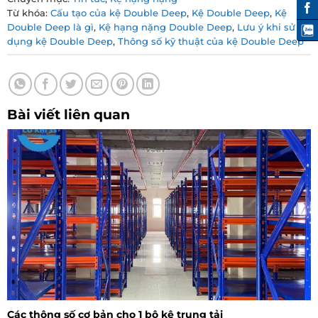
Từ khóa:
Cấu tạo của kệ Double Deep
,
Kệ Double Deep
,
Kệ
Double Deep là gì
,
Kệ hạng nặng Double Deep
,
Lưu ý khi sử
dụng kệ Double Deep
,
Thông số kỹ thuật của kệ Double Deep
Bài viết liên quan
Các thông số cơ bản cho 1 bộ kệ trung tải