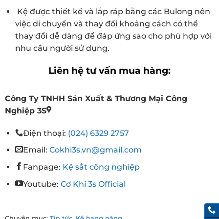
Kệ được thiết kế và lắp ráp bằng các Bulong nên
việc di chuyển và thay đổi khoảng cách có thể
thay đổi dễ dàng để đáp ứng sao cho phù hợp với
nhu cầu người sử dụng.
Liên hệ tư vấn mua hàng:
Công Ty TNHH Sản Xuất & Thương Mại Công
Nghiệp 3S
Điện thoại:
(024) 6329 2757
Email:
Cokhi3s.vn@gmail.com
Fanpage:
Kệ sắt công nghiệp
Youtube:
Cơ Khí 3s Official
Chuyên mục:
Tin tức
,
Kệ hạng nặng