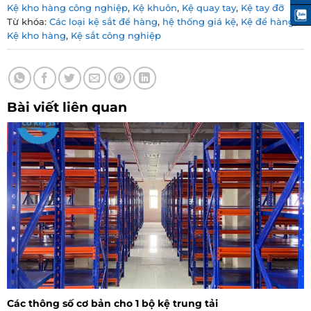
Kệ kho hàng công nghiệp
,
Kệ khuôn
,
Kệ quay tay
,
Kệ tay đỡ
Từ khóa:
Các loại kệ sắt để hàng
,
hệ thống giá kệ
,
Kệ để hàng
,
Kệ kho hàng
,
Kệ sắt công nghiệp
Bài viết liên quan
Các thông số cơ bản cho 1 bộ kệ trung tải