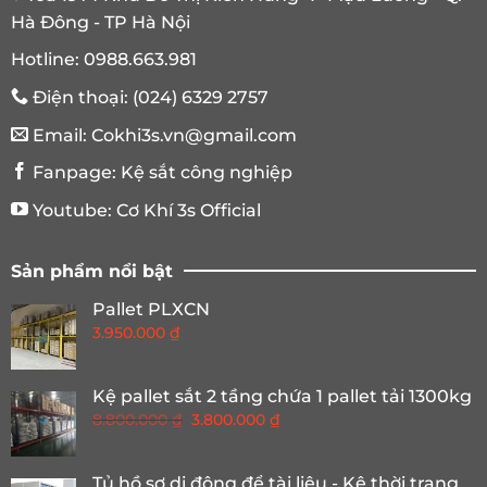
Hà Đông - TP Hà Nội
Hotline:
0988.663.981
Điện thoại:
(024) 6329 2757
Email:
Cokhi3s.vn@gmail.com
Fanpage:
Kệ sắt công nghiệp
Youtube:
Cơ Khí 3s Official
Sản phẩm nổi bật
Pallet PLXCN
3.950.000
₫
Kệ pallet sắt 2 tầng chứa 1 pallet tải 1300kg
Giá
Giá
8.800.000
₫
3.800.000
₫
gốc
hiện
là:
tại
Tủ hồ sơ di động để tài liệu - Kệ thời trang
8.800.000 ₫.
là: