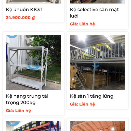
Kệ khuôn KK3T
Kệ selective sàn mặt
lưới
24.900.000
₫
Giá: Liên hệ
Kệ hạng trung tải
Kệ sàn 1 tầng lửng
trọng 200kg
Giá: Liên hệ
Giá: Liên hệ