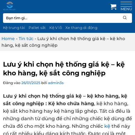
Bỏ
qua
Tìm
nội
kiếm:
dung
Kệ trung tải
Pallet sắt
Kệ V lỗ
Xe thang di động
Home
-
Tin tức
-
Lưu ý khi chọn hệ thống giá kệ – kệ kho
hàng, kệ sắt công nghiệp
Lưu ý khi chọn hệ thống giá kệ – kệ
kho hàng, kệ sắt công nghiệp
Đăng vào
26/01/2025
bởi
admin3s
Lưu ý khi chọn hệ thống giá kệ – kệ kho hàng, kệ
sắt công nghiệp : Kệ kho chứa hàng
, kệ kho hàng,
kệ sắt kho hàng hay kệ hàng lắp ghép. Tất cả đều là
những danh từ dùng để chỉ những chiếc kệ dùng để
chứa đồ cho một kho hàng. Những chiếc
kệ
thế này
có rất nhiều kiểu dáng kích thước. Được coi là một