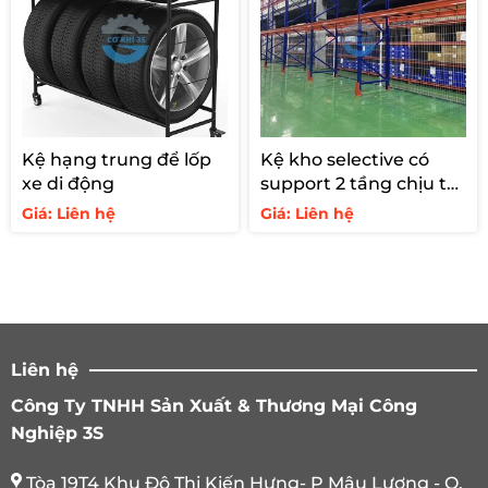
Kệ hạng trung để lốp
Kệ kho selective có
xe di động
support 2 tầng chịu tải
1200kg
Giá: Liên hệ
Giá: Liên hệ
Liên hệ
Công Ty TNHH Sản Xuất & Thương Mại Công
Nghiệp 3S
Tòa 19T4 Khu Đô Thị Kiến Hưng- P Mậu Lương - Q.