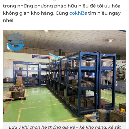
trong những phương pháp hữu hiệu để tối ưu hóa
không gian kho hàng. Cùng
cokhi3s
tìm hiểu ngay
nhé!
Lưu ý khi chọn hệ thống giá kệ – kệ kho hàng, kệ sắt