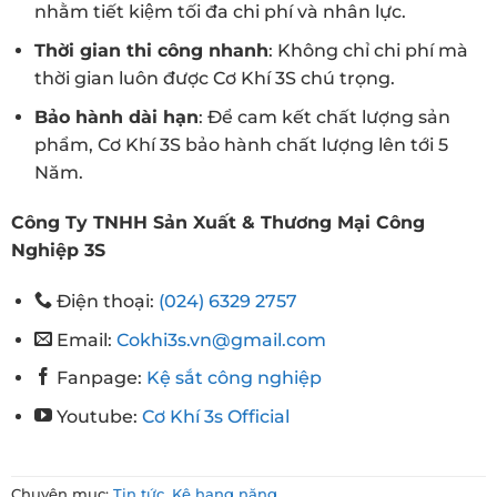
nhằm tiết kiệm tối đa chi phí và nhân lực.
Thời gian thi công nhanh
: Không chỉ chi phí mà
thời gian luôn được Cơ Khí 3S chú trọng.
Bảo hành dài hạn
: Để cam kết chất lượng sản
phẩm, Cơ Khí 3S bảo hành chất lượng lên tới 5
Năm.
Công Ty TNHH Sản Xuất & Thương Mại Công
Nghiệp 3S
Điện thoại:
(024) 6329 2757
Email:
Cokhi3s.vn@gmail.com
Fanpage:
Kệ sắt công nghiệp
Youtube:
Cơ Khí 3s Official
Chuyên mục:
Tin tức
,
Kệ hạng nặng