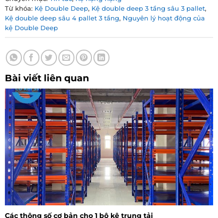
Từ khóa:
Kệ Double Deep
,
Kệ double deep 3 tầng sâu 3 pallet
,
Kệ double deep sâu 4 pallet 3 tầng
,
Nguyên lý hoạt động của
kệ Double Deep
Bài viết liên quan
Các thông số cơ bản cho 1 bộ kệ trung tải