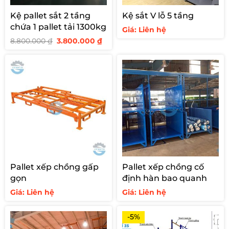
Kệ pallet sắt 2 tầng
Kệ sắt V lỗ 5 tầng
chứa 1 pallet tải 1300kg
Giá: Liên hệ
Giá
Giá
8.800.000
₫
3.800.000
₫
gốc
hiện
là:
tại
8.800.000 ₫.
là:
3.800.000 ₫.
Pallet xếp chồng gấp
Pallet xếp chồng cố
gọn
định hàn bao quanh
Giá: Liên hệ
Giá: Liên hệ
-5%