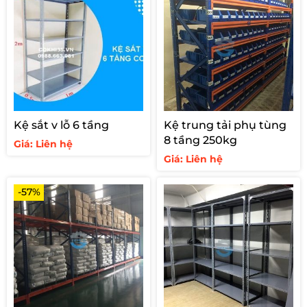
Kệ sắt v lỗ 6 tầng
Kệ trung tải phụ tùng
8 tầng 250kg
Giá: Liên hệ
Giá: Liên hệ
-57%