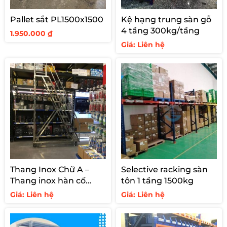
Pallet sắt PL1500x1500
Kệ hạng trung sàn gỗ
4 tầng 300kg/tầng
1.950.000
₫
Giá: Liên hệ
Thang Inox Chữ A –
Selective racking sàn
Thang inox hàn cố
tôn 1 tầng 1500kg
định cho siêu thị
Giá: Liên hệ
Giá: Liên hệ