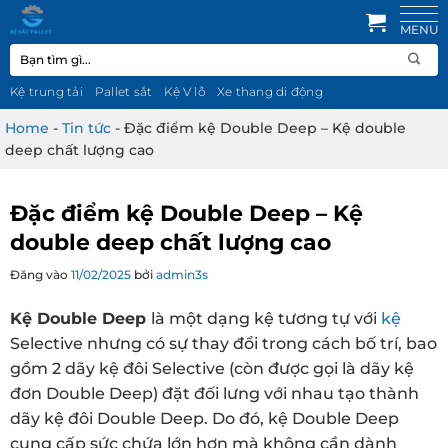
Bỏ
qua
Tìm
nội
kiếm:
dung
Kệ trung tải
Pallet sắt
Kệ V lỗ
Xe thang di động
Home
-
Tin tức
-
Đặc điểm kệ Double Deep – Kệ double
deep chất lượng cao
Đặc điểm kệ Double Deep – Kệ
double deep chất lượng cao
Đăng vào
11/02/2025
bởi
admin3s
Kệ Double Deep
là một dạng kệ tương tự với
kệ
Selective nhưng có sự thay đổi trong cách bố trí, bao
gồm 2 dãy kệ đôi Selective (còn được gọi là dãy kệ
đơn Double Deep) đặt đối lưng với nhau tạo thành
dãy kệ đôi Double Deep. Do đó, kệ Double Deep
cung cấp sức chứa lớn hơn mà không cần dành