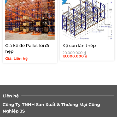
Giá kệ để Pallet lối đi
Kệ con lăn thép
hẹp
20.000.000
₫
Giá
Giá
19.000.000
₫
Giá: Liên hệ
gốc
hiện
là:
tại
20.000.000 ₫.
là:
19.000.000 ₫.
Liên hệ
Công Ty TNHH Sản Xuất & Thương Mại Công
Nghiệp 3S