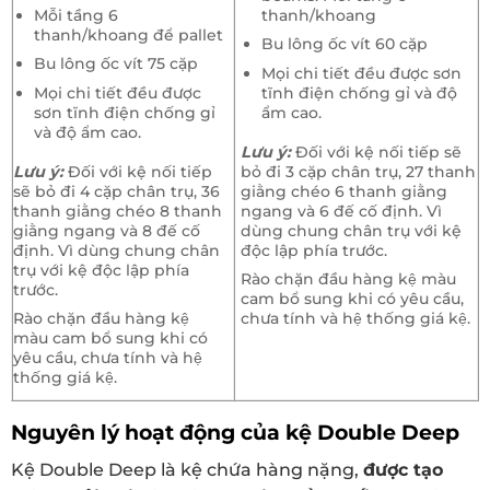
Mỗi tầng 6
thanh/khoang
thanh/khoang để pallet
Bu lông ốc vít 60 cặp
Bu lông ốc vít 75 cặp
Mọi chi tiết đều được sơn
Mọi chi tiết đều được
tĩnh điện chống gỉ và độ
sơn tĩnh điện chống gỉ
ẩm cao.
và độ ẩm cao.
Lưu ý:
Đối với kệ nối tiếp sẽ
Lưu ý:
Đối với kệ nối tiếp
bỏ đi 3 cặp chân trụ, 27 thanh
sẽ bỏ đi 4 cặp chân trụ, 36
giằng chéo 6 thanh giằng
thanh giằng chéo 8 thanh
ngang và 6 đế cố định. Vì
giằng ngang và 8 đế cố
dùng chung chân trụ với kệ
định. Vì dùng chung chân
độc lập phía trước.
trụ với kệ độc lập phía
Rào chặn đầu hàng kệ màu
trước.
cam bổ sung khi có yêu cầu,
Rào chặn đầu hàng kệ
chưa tính và hệ thống giá kệ.
màu cam bổ sung khi có
yêu cầu, chưa tính và hệ
thống giá kệ.
Nguyên lý hoạt động của kệ Double Deep
Kệ Double Deep là kệ chứa hàng nặng,
được tạo