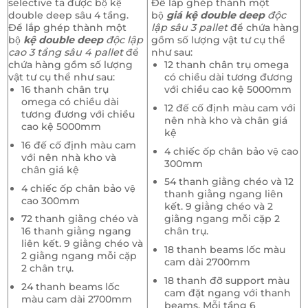
selective ta được bộ kệ
Để lắp ghép thành một
double deep sâu 4 tầng.
bộ
giá kệ double deep
độc
Để lắp ghép thành một
lập sâu 3 pallet
để chứa hàng
bộ
kệ double deep
độc lập
gồm số lượng vật tư cụ thể
cao 3 tầng sâu 4 pallet
để
như sau:
chứa hàng gồm số lượng
12 thanh chân trụ omega
vật tư cụ thể như sau:
có chiều dài tương đương
16 thanh chân trụ
với chiều cao kệ 5000mm
omega có chiều dài
12 đế cố định màu cam với
tương đương với chiều
nên nhà kho và chân giá
cao kệ 5000mm
kệ
16 đế cố định màu cam
4 chiếc ốp chân bảo vệ cao
với nên nhà kho và
300mm
chân giá kệ
54 thanh giằng chéo và 12
4 chiếc ốp chân bảo vệ
thanh giằng ngang liên
cao 300mm
kết. 9 giằng chéo và 2
72 thanh giằng chéo và
giằng ngang mỗi cặp 2
16 thanh giằng ngang
chân trụ.
liên kết. 9 giằng chéo và
18 thanh beams lốc màu
2 giằng ngang mỗi cặp
cam dài 2700mm
2 chân trụ.
18 thanh đỡ support màu
24 thanh beams lốc
cam đặt ngang với thanh
màu cam dài 2700mm
beams. Mỗi tầng 6