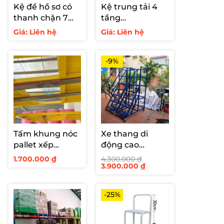
Kệ để hồ sơ có
Kệ trung tải 4
thanh chặn 7
tầng
tầng – 80kg
250kg/tầng
Giá: Liên hệ
Giá: Liên hệ
-9%
Tấm khung nóc
Xe thang di
pallet xếp
động cao
chồng ngược
1000mm -Xe
1.700.000
₫
4.300.000
₫
Giá
Giá
3.900.000
₫
thang di động
gốc
hiện
cao 1 m
là:
tại
4.300.000 ₫.
là:
3.900.000 ₫.
-25%