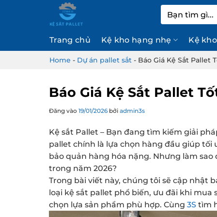
Bỏ
Tìm
qua
kiếm:
nội
Trang chủ
Kệ kho hạng nhẹ
Kệ kho
dung
Home
-
Dự án pallet sắt
-
Báo Giá Kệ Sắt Pallet 
Báo Giá Kệ Sắt Pallet Tố
Đăng vào
19/01/2026
bởi
admin3s
Kệ sắt Pallet – Bạn đang tìm kiếm giải pháp
pallet chính là lựa chọn hàng đầu giúp tố
bảo quản hàng hóa nặng. Nhưng làm sao để
trong năm 2026?
Trong bài viết này, chúng tôi sẽ cập nhật 
loại kệ sắt pallet phổ biến, ưu đãi khi mu
chọn lựa sản phẩm phù hợp. Cùng
3S
tìm h