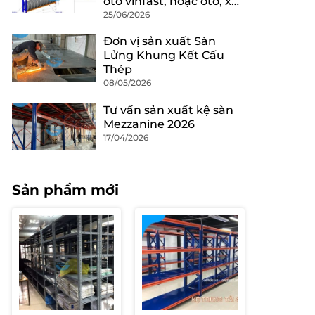
oto vinfast, hoặc oto, xe
máy .
25/06/2026
Đơn vị sản xuất Sàn
Lửng Khung Kết Cấu
Thép
08/05/2026
Tư vấn sản xuất kệ sàn
Mezzanine 2026
17/04/2026
Sản phẩm mới