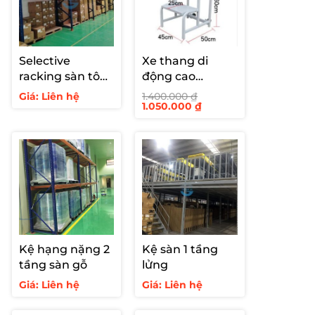
Selective
Xe thang di
racking sàn tôn
động cao
1 tầng 1500kg
600mm
Giá: Liên hệ
1.400.000
₫
Giá
Giá
1.050.000
₫
gốc
hiện
là:
tại
1.400.000 ₫.
là:
1.050.000 ₫.
Kệ hạng nặng 2
Kệ sàn 1 tầng
tầng sàn gỗ
lửng
Giá: Liên hệ
Giá: Liên hệ