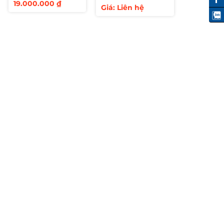
Giá
Giá
19.000.000
₫
Giá: Liên hệ
gốc
hiện
là:
tại
20.000.000 ₫.
là:
19.000.000 ₫.