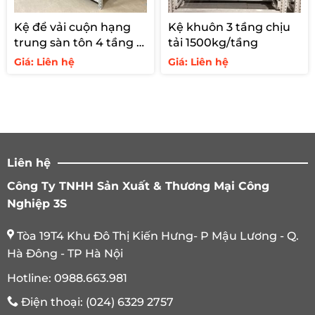
Kệ để vải cuộn hạng
Kệ khuôn 3 tầng chịu
trung sàn tôn 4 tầng –
tải 1500kg/tầng
tải 700kg
Giá: Liên hệ
Giá: Liên hệ
Liên hệ
Công Ty TNHH Sản Xuất & Thương Mại Công
Nghiệp 3S
Tòa 19T4 Khu Đô Thị Kiến Hưng- P Mậu Lương - Q.
Hà Đông - TP Hà Nội
Hotline:
0988.663.981
Điện thoại:
(024) 6329 2757