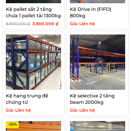
Kệ pallet sắt 2 tầng
Kệ Drive In (FIFO)
chứa 1 pallet tải 1300kg
800kg
Giá
Giá
8.800.000
₫
3.800.000
₫
Giá: Liên hệ
gốc
hiện
là:
tại
8.800.000 ₫.
là:
3.800.000 ₫.
Kệ hạng trung để
Kệ selective 2 tầng
chứng từ
beam 2000kg
Giá: Liên hệ
Giá: Liên hệ
-10%