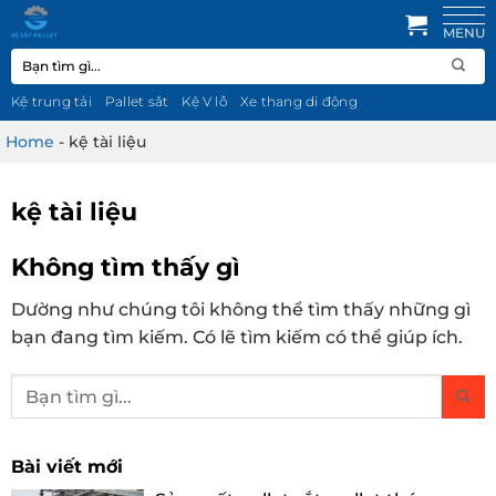
Bỏ
qua
Tìm
nội
kiếm:
dung
Kệ trung tải
Pallet sắt
Kệ V lỗ
Xe thang di động
Home
-
kệ tài liệu
kệ tài liệu
Không tìm thấy gì
Dường như chúng tôi không thể tìm thấy những gì
bạn đang tìm kiếm. Có lẽ tìm kiếm có thể giúp ích.
Bài viết mới