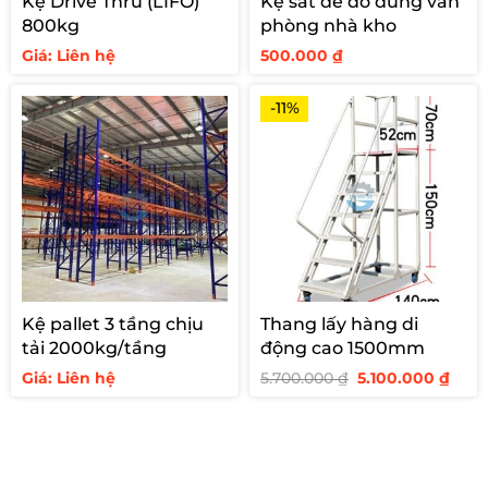
Kệ Drive Thru (LIFO)
Kệ sắt để đồ dùng văn
800kg
phòng nhà kho
Giá: Liên hệ
500.000
₫
-11%
Kệ pallet 3 tầng chịu
Thang lấy hàng di
tải 2000kg/tầng
động cao 1500mm
Giá
Giá
Giá: Liên hệ
5.700.000
₫
5.100.000
₫
gốc
hiện
là:
tại
5.700.000 ₫.
là:
5.100