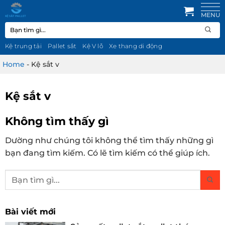
Bỏ
qua
Tìm
nội
kiếm:
dung
Kệ trung tải
Pallet sắt
Kệ V lỗ
Xe thang di động
Home
-
Kệ sắt v
Kệ sắt v
Không tìm thấy gì
Dường như chúng tôi không thể tìm thấy những gì
bạn đang tìm kiếm. Có lẽ tìm kiếm có thể giúp ích.
Bài viết mới