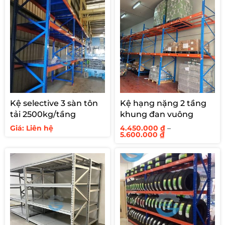
Kệ selective 3 sàn tôn
Kệ hạng nặng 2 tầng
tải 2500kg/tầng
khung đan vuông
Giá: Liên hệ
4.450.000
₫
–
Khoảng
5.600.000
₫
giá:
từ
4.450.000 ₫
đến
5.600.000 ₫