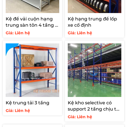
Kệ để vải cuộn hạng
Kệ hạng trung để lốp
trung sàn tôn 4 tầng –
xe cố định
tải 700kg
Giá: Liên hệ
Giá: Liên hệ
Kệ trung tải 3 tầng
Kệ kho selective có
support 2 tầng chịu tải
Giá: Liên hệ
1200kg
Giá: Liên hệ