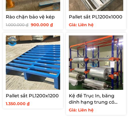
Rào chặn bảo vệ kép
Pallet sắt PL1200x1000
Giá
Giá
1.000.000
₫
900.000
₫
Giá: Liên hệ
gốc
hiện
là:
tại
1.000.000 ₫.
là:
900.000 ₫.
Pallet sắt PL1200x1200
Kệ để Trục In, băng
dính hạng trung có
1.350.000
₫
trục đỡ
Giá: Liên hệ