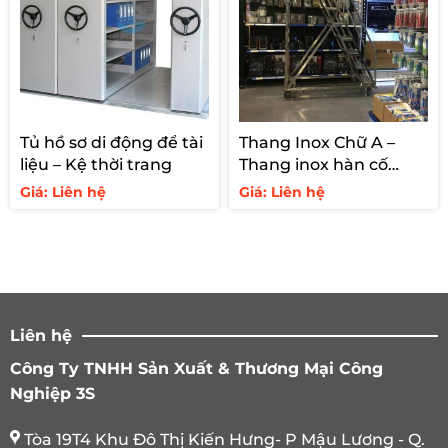
Tủ hồ sơ di động để tài
Thang Inox Chữ A –
liệu – Kệ thời trang
Thang inox hàn cố
định cho siêu thị
Giá: Liên hệ
Giá: Liên hệ
Liên hệ
Công Ty TNHH Sản Xuất & Thương Mại Công
Nghiệp 3S
Tòa 19T4 Khu Đô Thị Kiến Hưng- P Mậu Lương - Q.