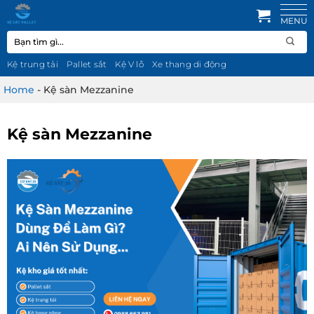
Bỏ
qua
Tìm
nội
kiếm:
dung
Kệ trung tải
Pallet sắt
Kệ V lỗ
Xe thang di động
Home
-
Kệ sàn Mezzanine
Kệ sàn Mezzanine