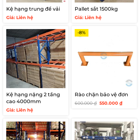
Kệ hạng trung để vải
Pallet sắt 1500kg
Giá: Liên hệ
Giá: Liên hệ
-8%
Kệ hạng nặng 2 tầng
Rào chặn bảo vệ đơn
cao 4000mm
Giá
Giá
600.000
₫
550.000
₫
gốc
hiện
Giá: Liên hệ
là:
tại
600.000 ₫.
là:
550.000