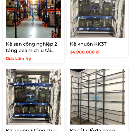
Kệ sàn công nghiệp 2
Kệ khuôn KK3T
tầng beam chịu tải
24.900.000
₫
1500kg/tầng
Giá: Liên hệ
Kệ khuôn 3 tầng chịu
Kệ sắt v lỗ đa năng