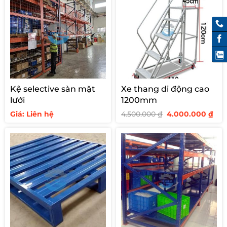
Kệ selective sàn mặt
Xe thang di động cao
lưới
1200mm
Giá
Giá
Giá: Liên hệ
4.500.000
₫
4.000.000
₫
gốc
hiệ
là:
tại
4.500.000 ₫.
là:
4.0