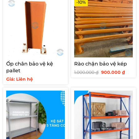
-10%
Ốp chân bảo vệ kệ
Rào chặn bảo vệ kép
pallet
Giá
Giá
1.000.000
₫
900.000
₫
gốc
hiện
Giá: Liên hệ
là:
tại
1.000.000 ₫.
là:
900.00