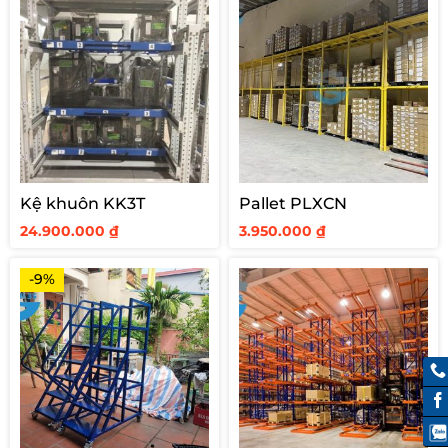
Kệ khuôn KK3T
Pallet PLXCN
24.900.000
₫
3.950.000
₫
-9%