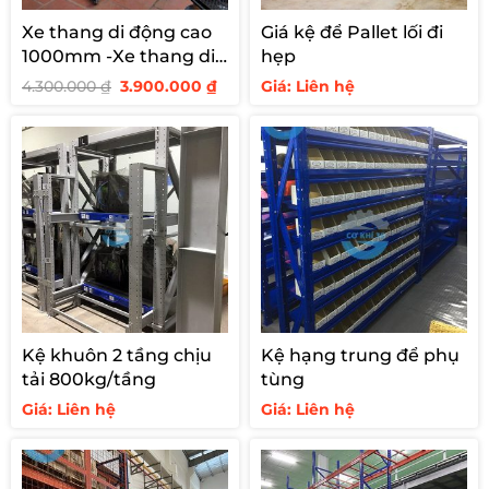
Xe thang di động cao
Giá kệ để Pallet lối đi
1000mm -Xe thang di
hẹp
động cao 1 m
Giá
Giá
4.300.000
₫
3.900.000
₫
Giá: Liên hệ
gốc
hiện
là:
tại
4.300.000 ₫.
là:
3.900.000 ₫.
Kệ khuôn 2 tầng chịu
Kệ hạng trung để phụ
tải 800kg/tầng
tùng
Giá: Liên hệ
Giá: Liên hệ