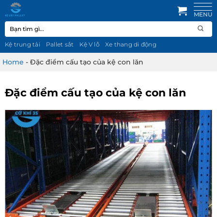
Bỏ
qua
Tìm
nội
kiếm:
dung
Kệ trung tải
Pallet sắt
Kệ V lỗ
Xe thang di động
Home
-
Đặc điểm cấu tạo của kệ con lăn
Đặc điểm cấu tạo của kệ con lăn