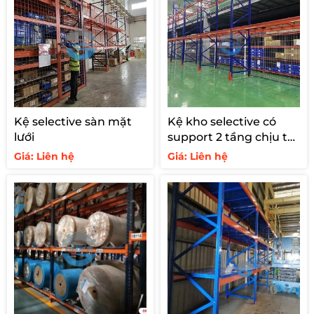
Kệ selective sàn mặt
Kệ kho selective có
lưới
support 2 tầng chịu tải
1200kg
Giá: Liên hệ
Giá: Liên hệ