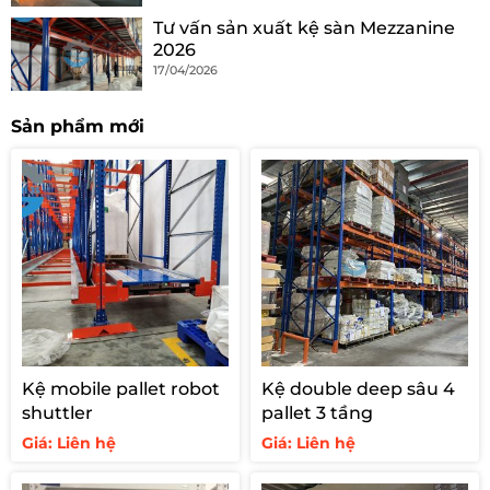
Tư vấn sản xuất kệ sàn Mezzanine
2026
17/04/2026
Sản phẩm mới
Kệ mobile pallet robot
Kệ double deep sâu 4
shuttler
pallet 3 tầng
Giá: Liên hệ
Giá: Liên hệ