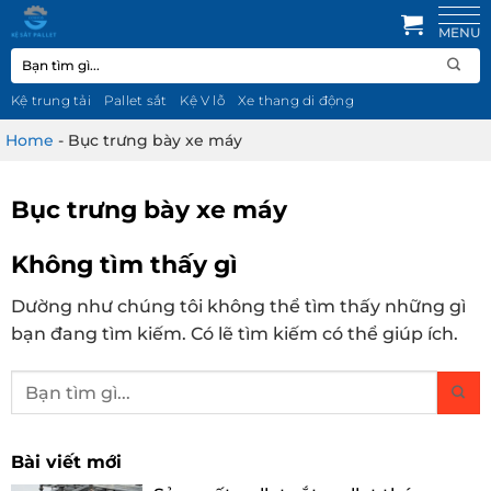
Bỏ
qua
Tìm
nội
kiếm:
dung
Kệ trung tải
Pallet sắt
Kệ V lỗ
Xe thang di động
Home
-
Bục trưng bày xe máy
Bục trưng bày xe máy
Không tìm thấy gì
Dường như chúng tôi không thể tìm thấy những gì
bạn đang tìm kiếm. Có lẽ tìm kiếm có thể giúp ích.
Bài viết mới