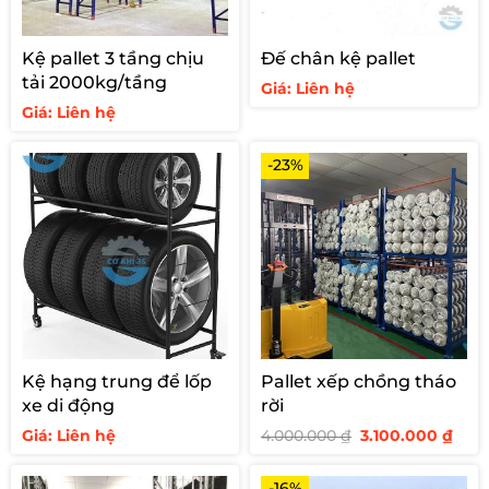
Kệ pallet 3 tầng chịu
Đế chân kệ pallet
tải 2000kg/tầng
Giá: Liên hệ
Giá: Liên hệ
-23%
Kệ hạng trung để lốp
Pallet xếp chồng tháo
xe di động
rời
Giá
Giá
Giá: Liên hệ
4.000.000
₫
3.100.000
₫
gốc
hiện
là:
tại
4.000.000 ₫.
là:
-16%