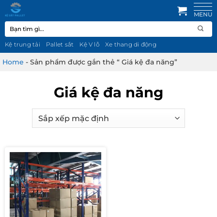
Bỏ
qua
Tìm
nội
kiếm:
dung
Kệ trung tải
Pallet sắt
Kệ V lỗ
Xe thang di động
Home
-
Sản phẩm được gắn thẻ “ Giá kệ đa năng”
Giá kệ đa năng